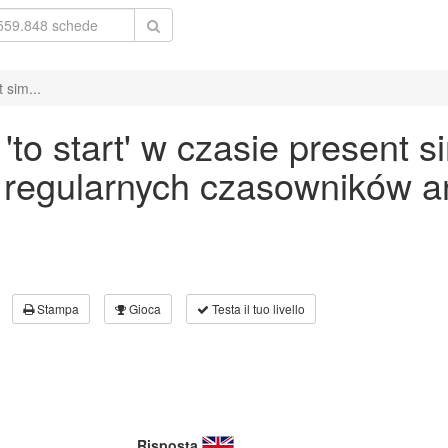
 sim...
o start' w czasie present s
 regularnych czasowników an
Stampa
Gioca
Testa il tuo livello
Risposta