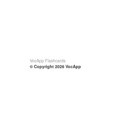
VocApp Flashcards
© Copyright 2026 VocApp
02-798 Mielczarskiego 8/58
Warsaw, Poland (EU)