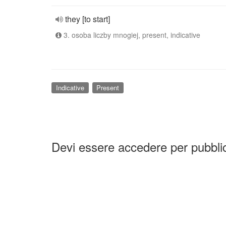
they [to start]
3. osoba liczby mnogiej, present, indicative
Indicative
Present
Devi essere accedere per pubbl