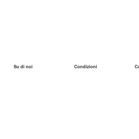
Su di noi
Condizioni
C
Il nostro team
100% garantito
I
Blog
Politica sulla privacy
I
Regolamento
I
Contatto
GDPR
I
Contatti
I
Scopri di più
I
Aiuto
Nuove schede
I
Domande frequenti
alcuni blog
Catalogo