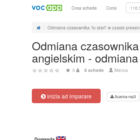
Crea schede
Corsi
Odmiana czasownika 'to start' w czasie present
Odmiana czasownika 't
angielskim - odmiana
0
8 schede
Manca
inizia ad imparare
Scarica mp3
Domanda