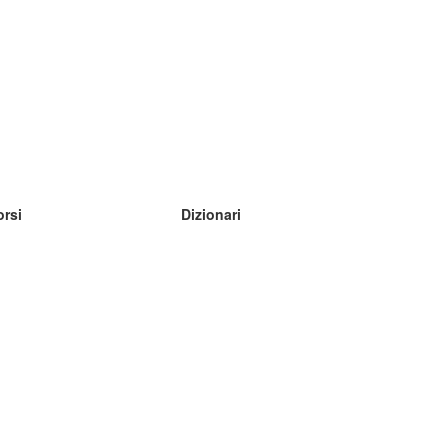
orsi
Dizionari
mpara inglese
mpara tedesco
mpara spagnolo
mpara francese
mpara russo
mpara norvegese
mpara svedese