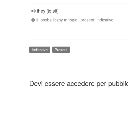
they [to sit]
3. osoba liczby mnogiej, present, indicative
Indicative
Present
Devi essere accedere per pubbl