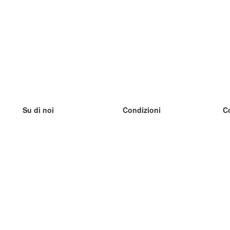
Su di noi
Condizioni
C
Il nostro team
100% garantito
I
Blog
Politica sulla privacy
I
Regolamento
I
Contatto
GDPR
I
Contatti
I
Scopri di più
I
Aiuto
Nuove schede
I
Domande frequenti
alcuni blog
Catalogo