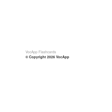
VocApp Flashcards
© Copyright 2026 VocApp
02-798 Mielczarskiego 8/58
Warsaw, Poland (EU)