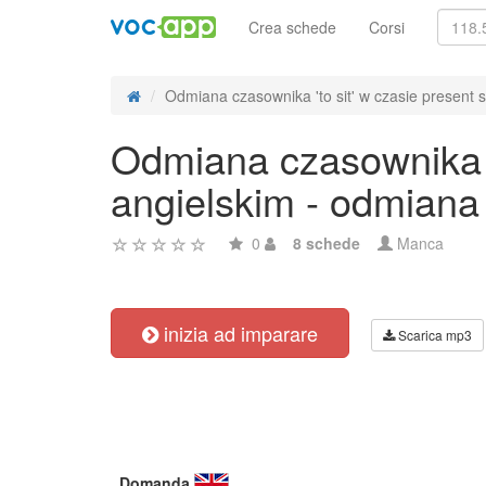
Crea schede
Corsi
Odmiana czasownika 'to sit' w czasie present s
Odmiana czasownika 't
angielskim - odmiana
0
8 schede
Manca
inizia ad imparare
Scarica mp3
Domanda