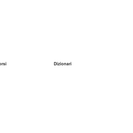
orsi
Dizionari
mpara inglese
mpara tedesco
mpara spagnolo
mpara francese
mpara russo
mpara norvegese
mpara svedese