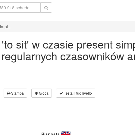
impl...
o sit' w czasie present sim
 regularnych czasowników an
Stampa
Gioca
Testa il tuo livello
Risposta