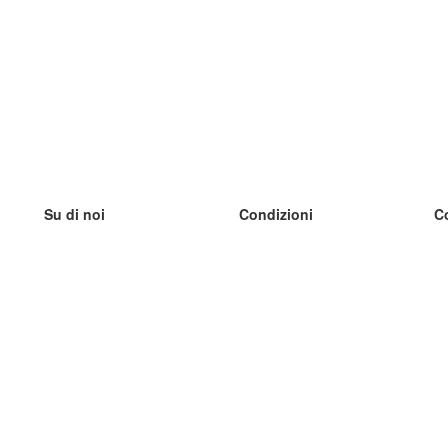
Su di noi
Condizioni
C
Il nostro team
100% garantito
I
Blog
Politica sulla privacy
I
Regolamento
I
Contatto
GDPR
I
Contatti
I
Scopri di più
I
Aiuto
Nuove schede
I
Domande frequenti
alcuni blog
Catalogo