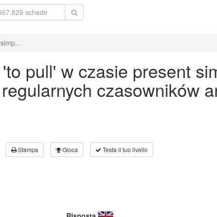
simp...
o pull' w czasie present si
 regularnych czasowników an
Stampa
Gioca
Testa il tuo livello
Risposta