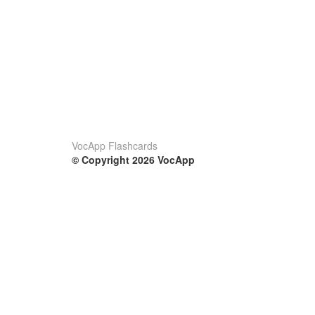
VocApp Flashcards
© Copyright 2026 VocApp
02-798 Mielczarskiego 8/58
Warsaw, Poland (EU)