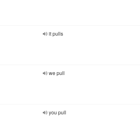
it pulls
we pull
you pull