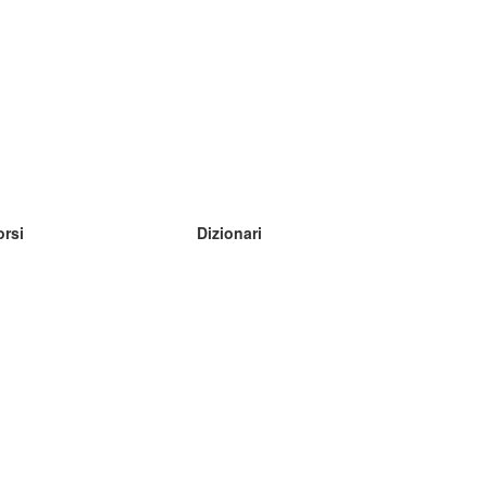
orsi
Dizionari
mpara inglese
mpara tedesco
mpara spagnolo
mpara francese
mpara russo
mpara norvegese
mpara svedese