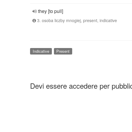
they [to pull]
3. osoba liczby mnogiej, present, indicative
Indicative
Present
Devi essere accedere per pubbl