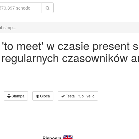
t simp...
to meet' w czasie present s
 regularnych czasowników an
Stampa
Gioca
Testa il tuo livello
Risposta