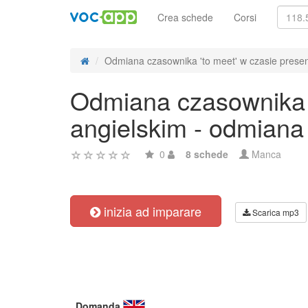
Crea schede
Corsi
Odmiana czasownika 'to meet' w czasie presen
Odmiana czasownika '
angielskim - odmiana
0
8 schede
Manca
inizia ad imparare
Scarica mp3
Domanda