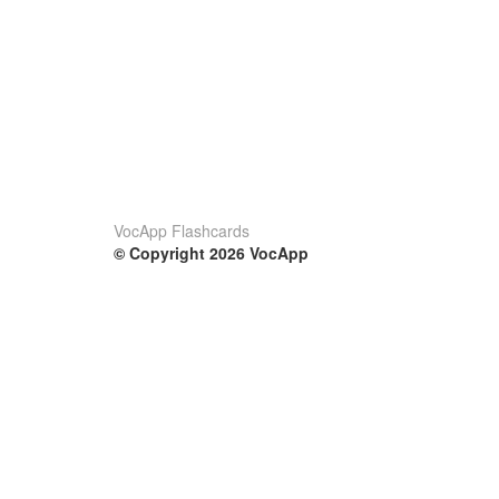
VocApp Flashcards
© Copyright 2026 VocApp
02-798 Mielczarskiego 8/58
Warsaw, Poland (EU)