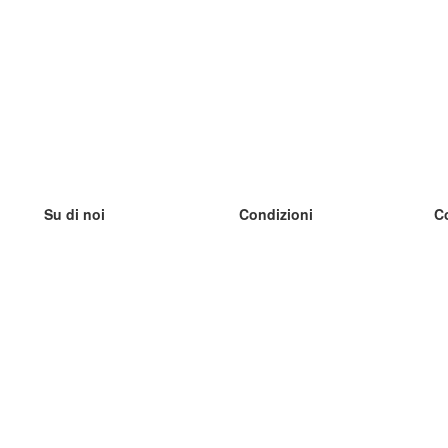
Su di noi
Condizioni
C
Il nostro team
100% garantito
I
Blog
Politica sulla privacy
I
Regolamento
I
Contatto
GDPR
I
Contatti
I
Scopri di più
I
Aiuto
Nuove schede
I
Domande frequenti
alcuni blog
Catalogo