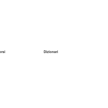
orsi
Dizionari
mpara inglese
mpara tedesco
mpara spagnolo
mpara francese
mpara russo
mpara norvegese
mpara svedese