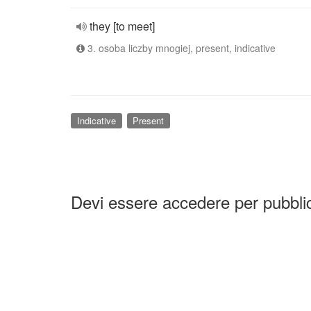
they [to meet]
3. osoba liczby mnogiej, present, indicative
Indicative
Present
Devi essere accedere per pubbl