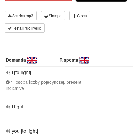
Scarica mp3
Stampa
Gioca
Testa il tuo livello
Domanda
Risposta
I [to light]
1. osoba liczby pojedynczej, present,
indicative
I light
you [to light]