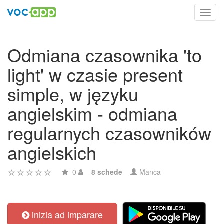
Toggl
navig
Odmiana czasownika 'to
light' w czasie present
simple, w języku
angielskim - odmiana
regularnych czasowników
angielskich
0
8 schede
Manca
inizia ad imparare