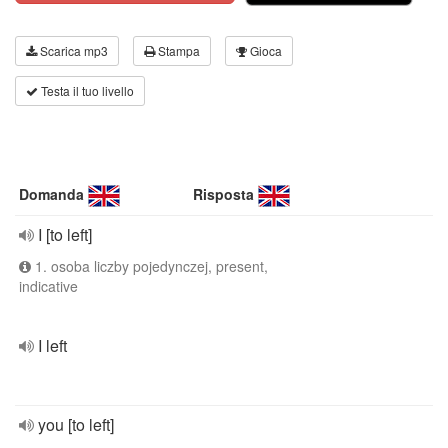
Scarica mp3
Stampa
Gioca
Testa il tuo livello
Domanda
Risposta
I [to left]
1. osoba liczby pojedynczej, present,
indicative
I left
you [to left]