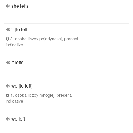
she lefts
it [to left]
3. osoba liczby pojedynczej, present,
indicative
it lefts
we [to left]
1. osoba liczby mnogiej, present,
indicative
we left