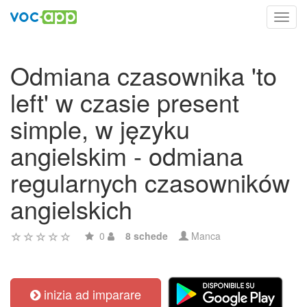
Toggl
navig
Odmiana czasownika 'to
left' w czasie present
simple, w języku
angielskim - odmiana
regularnych czasowników
angielskich
0
8 schede
Manca
inizia ad imparare