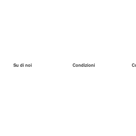
Su di noi
Condizioni
C
Il nostro team
100% garantito
I
Blog
Politica sulla privacy
I
Regolamento
I
Contatto
GDPR
I
Contatti
I
Scopri di più
I
Aiuto
Nuove schede
I
Domande frequenti
alcuni blog
Catalogo