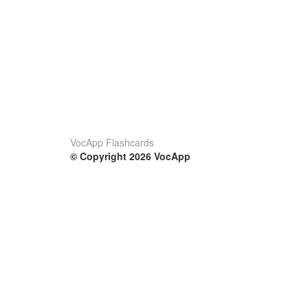
VocApp Flashcards
© Copyright 2026 VocApp
02-798 Mielczarskiego 8/58
Warsaw, Poland (EU)