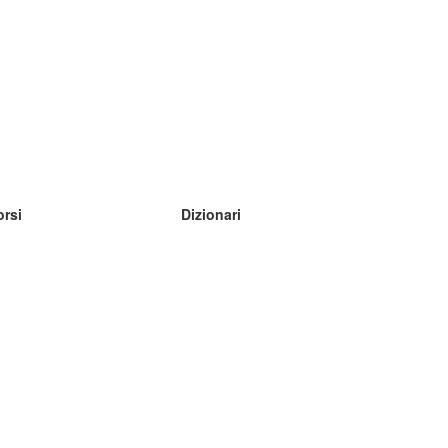
orsi
Dizionari
mpara inglese
mpara tedesco
mpara spagnolo
mpara francese
mpara russo
mpara norvegese
mpara svedese