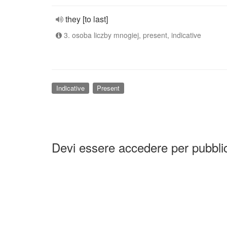
they [to last]
3. osoba liczby mnogiej, present, indicative
Indicative
Present
Devi essere accedere per pubbl