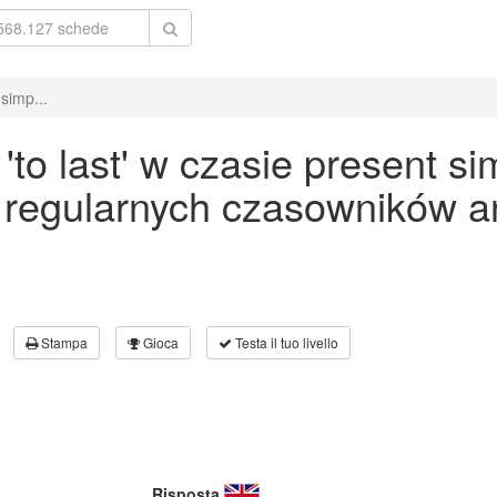
simp...
o last' w czasie present si
 regularnych czasowników an
Stampa
Gioca
Testa il tuo livello
Risposta