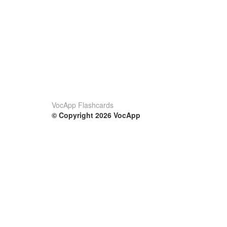
VocApp Flashcards
© Copyright 2026 VocApp
02-798 Mielczarskiego 8/58
Warsaw, Poland (EU)