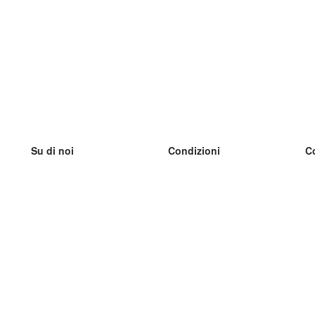
Su di noi
Condizioni
C
Il nostro team
100% garantito
I
Blog
Politica sulla privacy
I
Regolamento
I
Contatto
GDPR
I
Contatti
I
Scopri di più
I
Aiuto
Nuove schede
I
Domande frequenti
alcuni blog
Catalogo