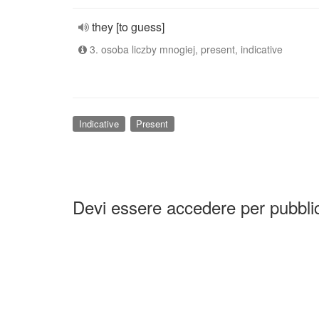
they [to guess]
3. osoba liczby mnogiej, present, indicative
Indicative
Present
Devi essere accedere per pubbl