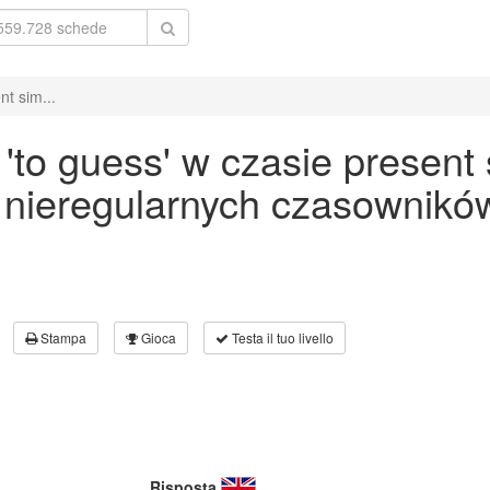
t sim...
to guess' w czasie present 
 nieregularnych czasowników
Stampa
Gioca
Testa il tuo livello
Risposta