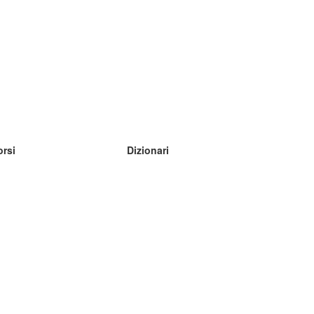
orsi
Dizionari
mpara inglese
mpara tedesco
mpara spagnolo
mpara francese
mpara russo
mpara norvegese
mpara svedese