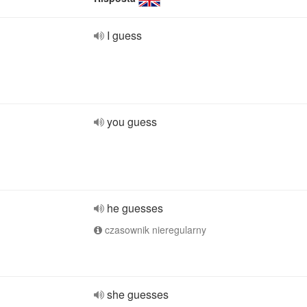
I guess
you guess
he guesses
czasownik nieregularny
she guesses