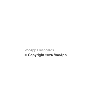
VocApp Flashcards
© Copyright 2026 VocApp
02-798 Mielczarskiego 8/58
Warsaw, Poland (EU)