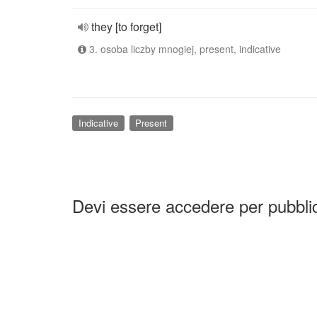
they [to forget]
3. osoba liczby mnogiej, present, indicative
Indicative
Present
Devi essere accedere per pubbl