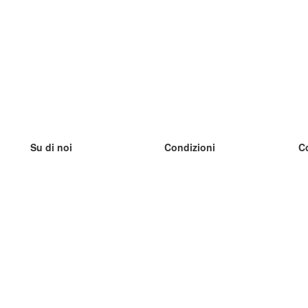
Su di noi
Condizioni
C
Il nostro team
100% garantito
I
Blog
Politica sulla privacy
I
Regolamento
I
Contatto
GDPR
I
Contatti
I
Scopri di più
I
Aiuto
Nuove schede
I
Domande frequenti
alcuni blog
Catalogo