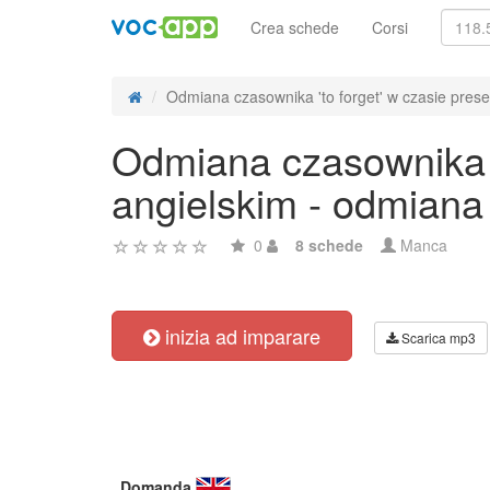
Crea schede
Corsi
Odmiana czasownika 'to forget' w czasie presen
Odmiana czasownika 't
angielskim - odmiana
0
8 schede
Manca
inizia ad imparare
Scarica mp3
Domanda