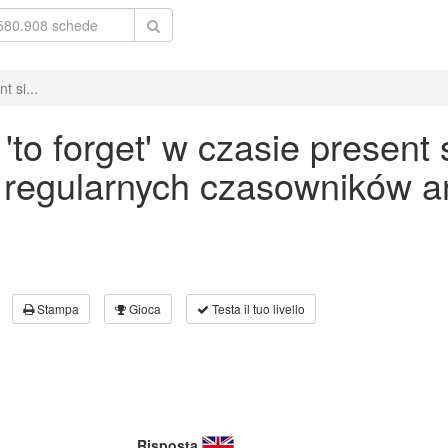
t si...
o forget' w czasie present 
 regularnych czasowników an
Stampa
Gioca
Testa il tuo livello
Risposta