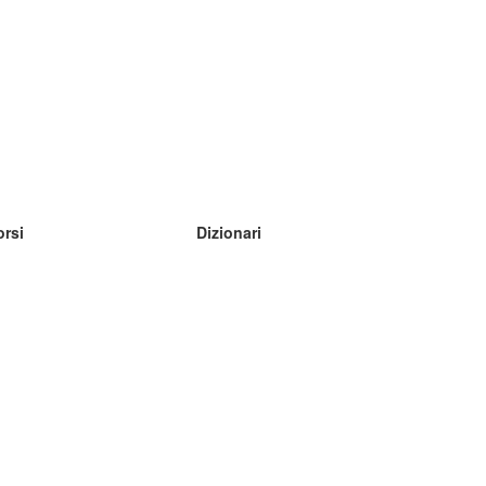
orsi
Dizionari
mpara inglese
mpara tedesco
mpara spagnolo
mpara francese
mpara russo
mpara norvegese
mpara svedese