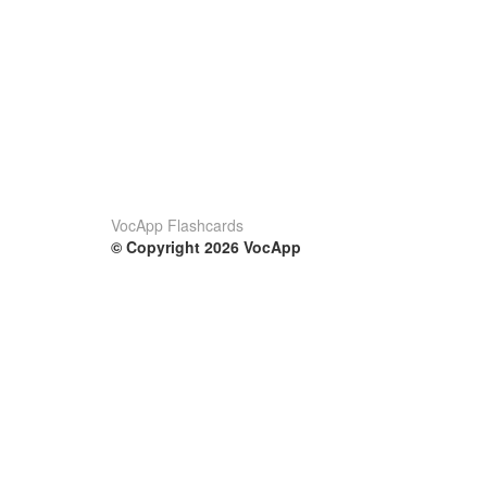
VocApp Flashcards
© Copyright 2026 VocApp
02-798 Mielczarskiego 8/58
Warsaw, Poland (EU)