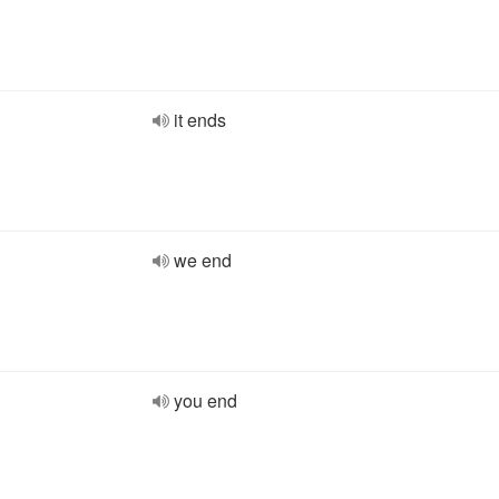
it ends
we end
you end