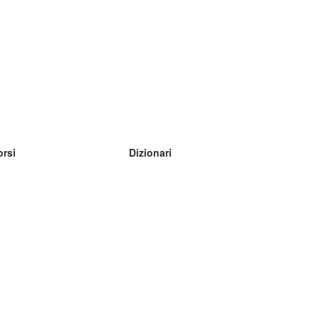
orsi
Dizionari
mpara inglese
mpara tedesco
mpara spagnolo
mpara francese
mpara russo
mpara norvegese
mpara svedese