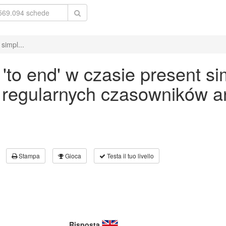
simpl...
to end' w czasie present si
 regularnych czasowników an
Stampa
Gioca
Testa il tuo livello
Risposta