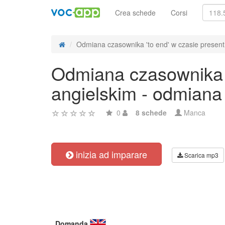
Crea schede
Corsi
Odmiana czasownika 'to end' w czasie present 
Odmiana czasownika '
angielskim - odmiana
0
8 schede
Manca
inizia ad imparare
Scarica mp3
Domanda