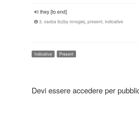
they [to end]
3. osoba liczby mnogiej, present, indicative
Indicative
Present
Devi essere accedere per pubbl