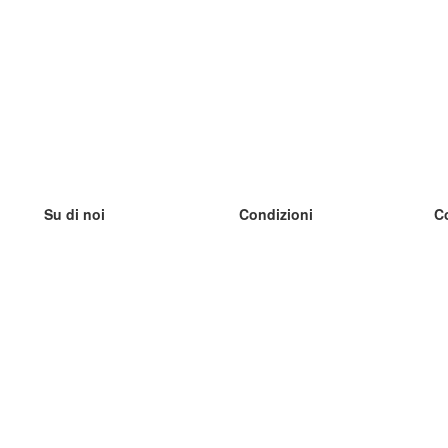
Su di noi
Condizioni
C
Il nostro team
100% garantito
I
Blog
Politica sulla privacy
I
Regolamento
I
Contatto
GDPR
I
Contatti
I
Scopri di più
I
Aiuto
Nuove schede
I
Domande frequenti
alcuni blog
Catalogo