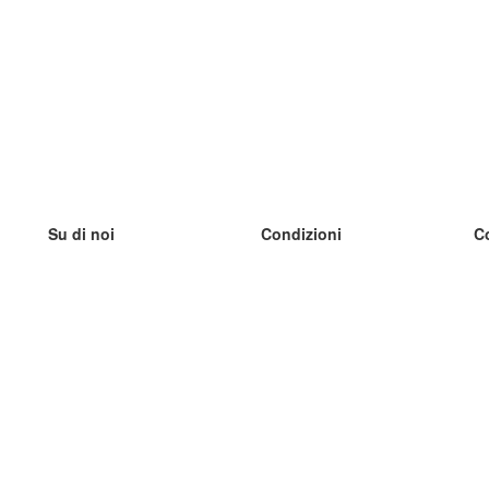
Su di noi
Condizioni
C
Il nostro team
100% garantito
I
Blog
Politica sulla privacy
I
Regolamento
I
Contatto
GDPR
I
Contatti
I
Scopri di più
I
Aiuto
Nuove schede
I
Domande frequenti
alcuni blog
Catalogo