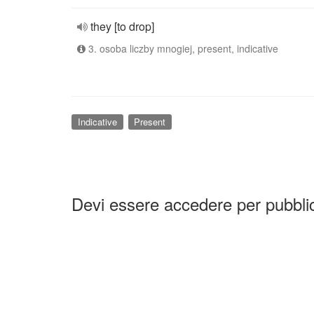
they [to drop]
3. osoba liczby mnogiej, present, indicative
Indicative
Present
Devi essere accedere per pubbl