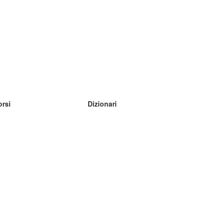
orsi
Dizionari
mpara inglese
mpara tedesco
mpara spagnolo
mpara francese
mpara russo
mpara norvegese
mpara svedese