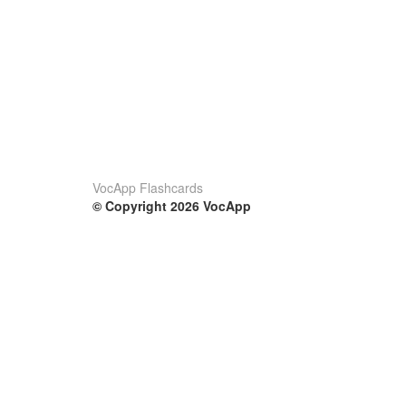
VocApp Flashcards
© Copyright 2026 VocApp
02-798 Mielczarskiego 8/58
Warsaw, Poland (EU)