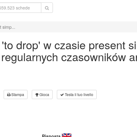
 simp...
to drop' w czasie present s
 regularnych czasowników an
Stampa
Gioca
Testa il tuo livello
Risposta