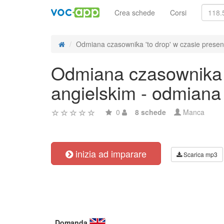
Crea schede
Corsi
Odmiana czasownika 'to drop' w czasie present
Odmiana czasownika '
angielskim - odmiana
0
8 schede
Manca
inizia ad imparare
Scarica mp3
Domanda