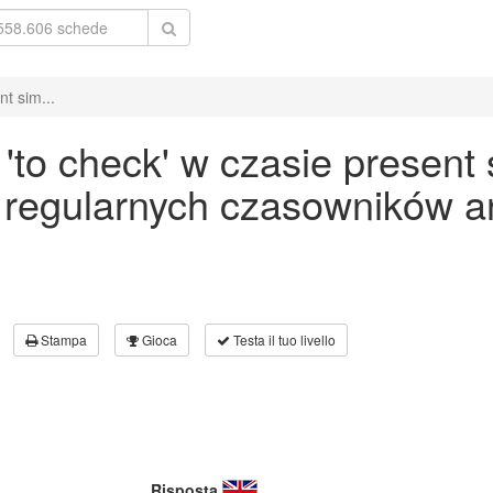
t sim...
to check' w czasie present 
 regularnych czasowników an
Stampa
Gioca
Testa il tuo livello
Risposta