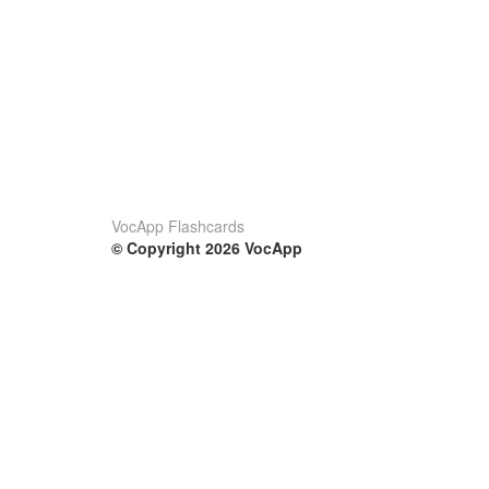
VocApp Flashcards
© Copyright 2026 VocApp
02-798 Mielczarskiego 8/58
Warsaw, Poland (EU)