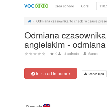
Crea schede
Corsi
Odmiana czasownika 'to check' w czasie presen
Odmiana czasownika '
angielskim - odmiana
0
8 schede
Manca
inizia ad imparare
Scarica mp3
Domanda