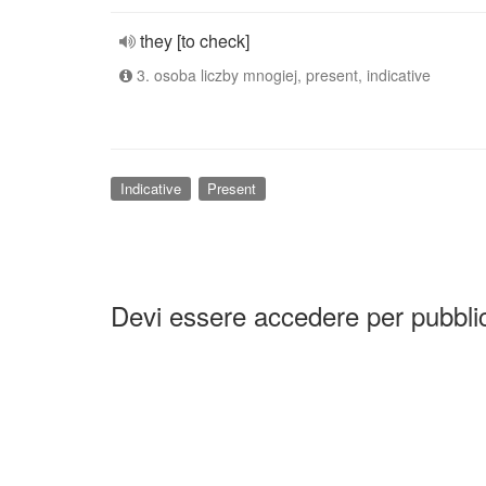
they [to check]
3. osoba liczby mnogiej, present, indicative
Indicative
Present
Devi essere accedere per pubbl