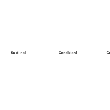
Su di noi
Condizioni
C
Il nostro team
100% garantito
I
Blog
Politica sulla privacy
I
Regolamento
I
Contatto
GDPR
I
Contatti
I
Scopri di più
I
Aiuto
Nuove schede
I
Domande frequenti
alcuni blog
Catalogo