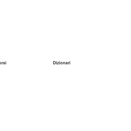
orsi
Dizionari
mpara inglese
mpara tedesco
mpara spagnolo
mpara francese
mpara russo
mpara norvegese
mpara svedese