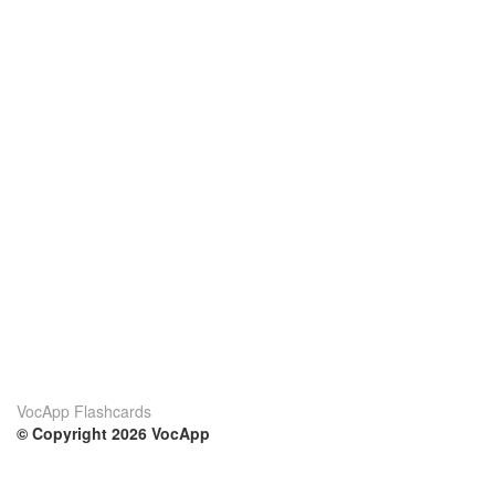
VocApp Flashcards
© Copyright 2026 VocApp
02-798 Mielczarskiego 8/58