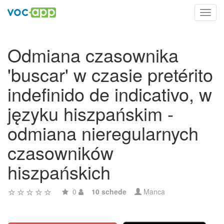
Toggl
navig
Odmiana czasownika
'buscar' w czasie pretérito
indefinido de indicativo, w
języku hiszpańskim -
odmiana nieregularnych
czasowników
hiszpańskich
0
10 schede
Manca