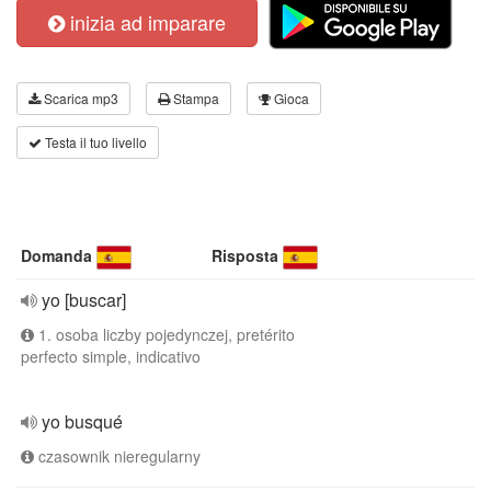
inizia ad imparare
Scarica mp3
Stampa
Gioca
Testa il tuo livello
Domanda
Risposta
yo [buscar]
1. osoba liczby pojedynczej, pretérito
perfecto simple, indicativo
yo busqué
czasownik nieregularny