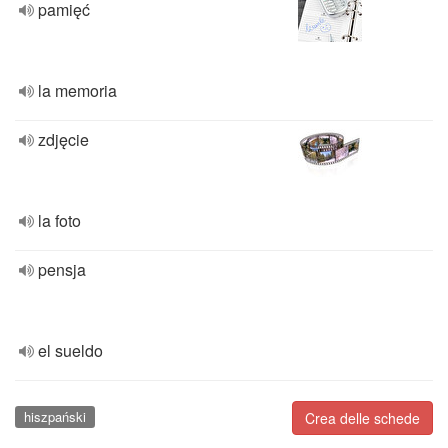
pamięć
la memoria
zdjęcie
la foto
pensja
el sueldo
hiszpański
Crea delle schede