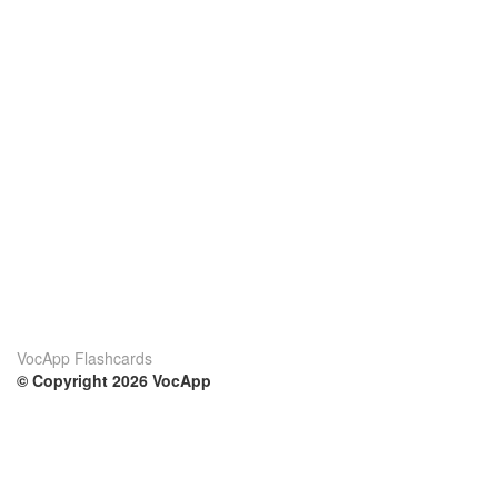
VocApp Flashcards
© Copyright 2026 VocApp
02-798 Mielczarskiego 8/58
Warsaw, Poland (EU)