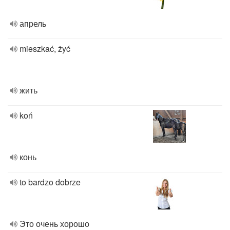
апрель
mieszkać, żyć
жить
koń
конь
to bardzo dobrze
Это очень хорошо