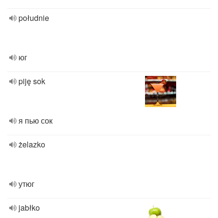
południe
юг
piję sok
я пью сок
żelazko
утюг
jabłko