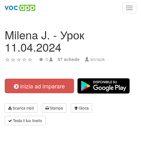
Toggl
navig
Milena J. - Урок
11.04.2024
0
57 schede
annsok
inizia ad imparare
Scarica mp3
Stampa
Gioca
Testa il tuo livello