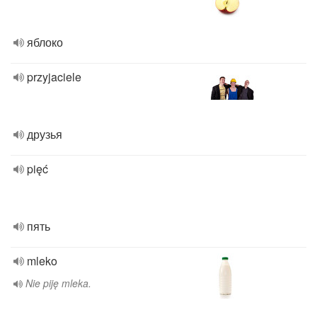
яблоко
przyjaciele
друзья
pięć
пять
mleko
Nie piję mleka.