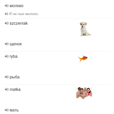
молоко
Я не пью молоко.
szczeniak
щенок
ryba
рыба
matka
мать