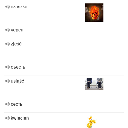
czaszka
череп
zjeść
съесть
usiąść
сесть
kwiecień