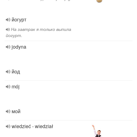
йогурт
На завтрак я только выпила
йогурт.
jodyna
йод
mój
мой
wiedzieć - wiedział