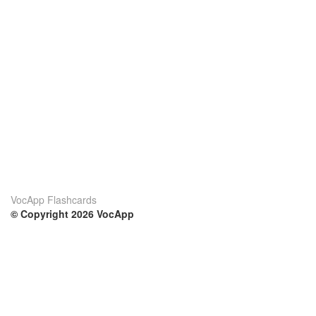
VocApp Flashcards
© Copyright 2026 VocApp
02-798 Mielczarskiego 8/58
Warsaw, Poland (EU)