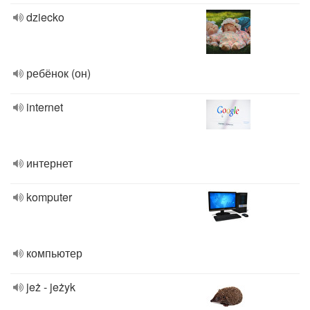
dziecko
ребёнок (он)
internet
интернет
komputer
компьютер
jeż - jeżyk