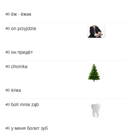
ёж - ёжик
on przyjdzie
он придёт
choinka
ёлка
boli mnie ząb
у меня болит зуб