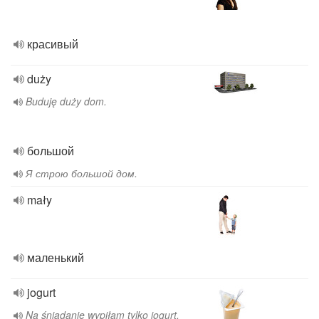
красивый
duży
Buduję duży dom.
большой
Я строю большой дом.
mały
маленький
jogurt
Na śniadanie wypiłam tylko jogurt.