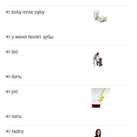
bolą mnie zęby
у меня болят зубы
bić
бить
pić
пить
ładny