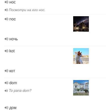
нос
Посмотри на его нос.
noc
ночь
kot
кот
dom
To pana dom?
дом