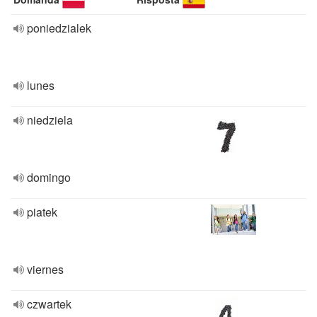
poniedzialek
lunes
niedziela
domingo
piatek
viernes
czwartek