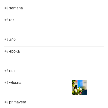
semana
rok
año
epoka
era
wiosna
primavera