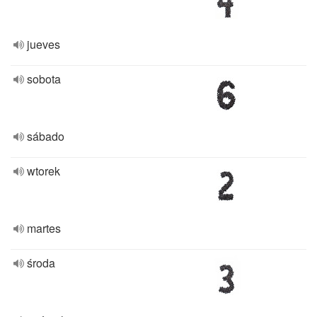
jueves
sobota
sábado
wtorek
martes
środa