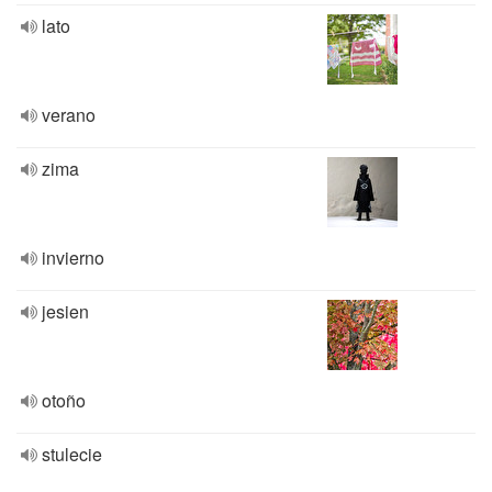
lato
verano
zima
invierno
jesien
otoño
stulecie