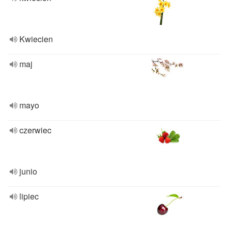
Kwiecien
maj
mayo
czerwiec
junio
lipiec