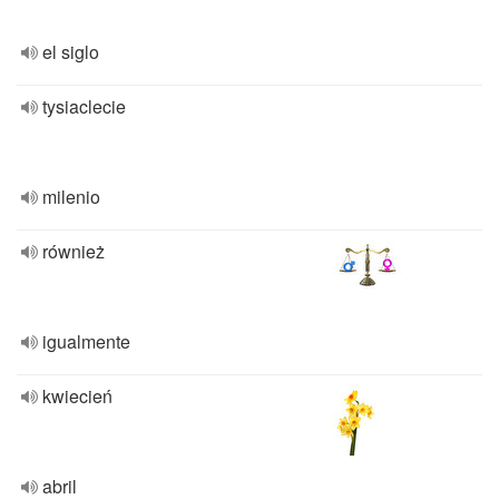
el siglo
tysiaclecie
milenio
również
igualmente
kwiecień
abril