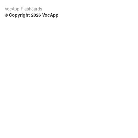
VocApp Flashcards
© Copyright 2026 VocApp
02-798 Mielczarskiego 8/58
Warsaw, Poland (EU)
Su di noi
Condizioni
Il nostro team
100% garantito
Blog
Politica sulla privacy
Regolamento
Contatto
GDPR
Contatti
Corsi
Aiuto
Impara inglese
Domande frequenti