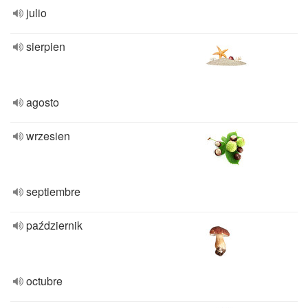
julio
sierpien
agosto
wrzesien
septiembre
październik
octubre