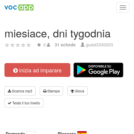
Toggl
navig
miesiace, dni tygodnia
0
31 schede
guest3330203
inizia ad imparare
Scarica mp3
Stampa
Gioca
Testa il tuo livello
Domanda
Risposta