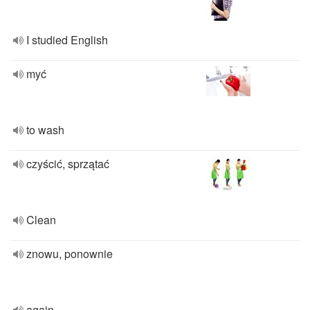
I studied English
myć
to wash
czyścić, sprzątać
Clean
znowu, ponownie
again