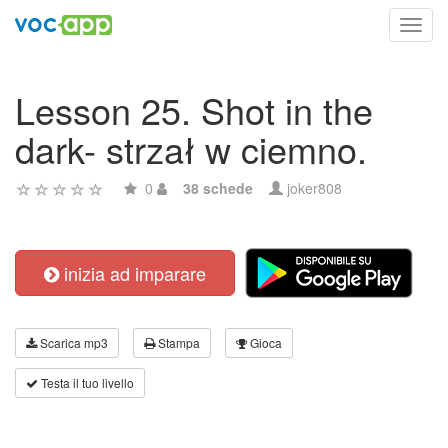
Toggl
navig
Lesson 25. Shot in the
dark- strzał w ciemno.
0
38 schede
joker808
inizia ad imparare
Scarica mp3
Stampa
Gioca
Testa il tuo livello