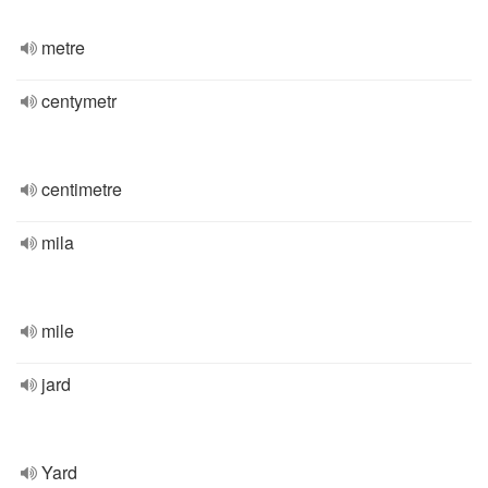
metre
centymetr
centimetre
mila
mile
jard
Yard