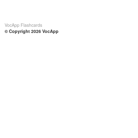
VocApp Flashcards
© Copyright 2026 VocApp
02-798 Mielczarskiego 8/58
Warsaw, Poland (EU)
Su di noi
Condizioni
Il nostro team
100% garantito
Blog
Politica sulla privacy
Regolamento
Contatto
GDPR
Contatti