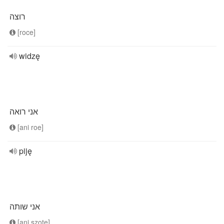
רוצה
[roce]
widzę
אני רואה
[ani roe]
piję
אני שותה
[ani szote]