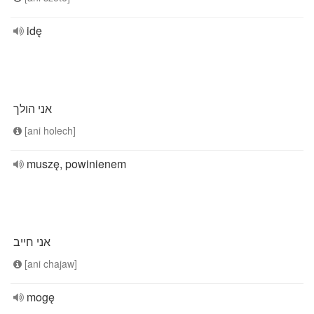
idę
אני הולך
[ani holech]
muszę, powinienem
אני חייב
[ani chajaw]
mogę