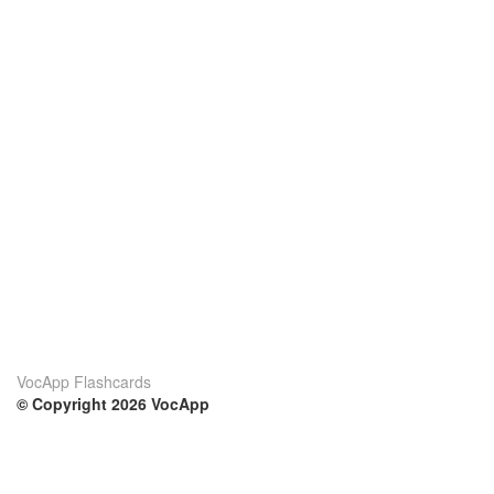
VocApp Flashcards
© Copyright 2026 VocApp
02-798 Mielczarskiego 8/58
Warsaw, Poland (EU)