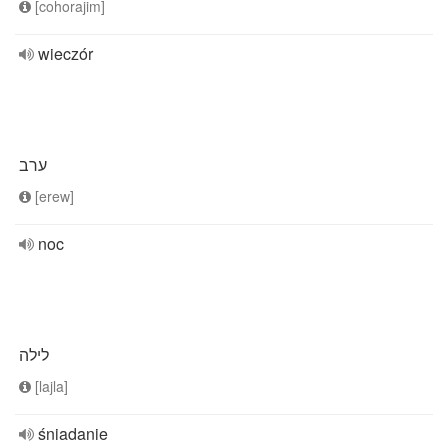
[cohorajim]
wieczór
ערב
[erew]
noc
לילה
[lajla]
śniadanie