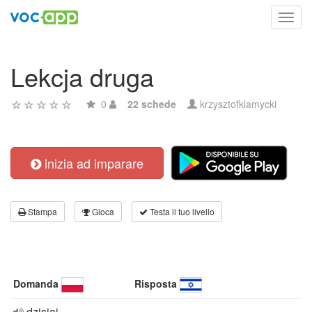
Toggl
navig
Lekcja druga
0
22 schede
krzysztofklamycki
inizia ad imparare
Stampa
Gioca
Testa il tuo livello
Domanda
Risposta
dzisiaj