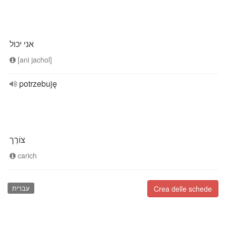
אני יכול
[ani jachol]
potrzebuję
צוֹרֶך
carich
עברית
Crea delle schede