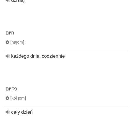
היום
[hajom]
każdego dnia, codziennie
כל יום
[kol jom]
cały dzień