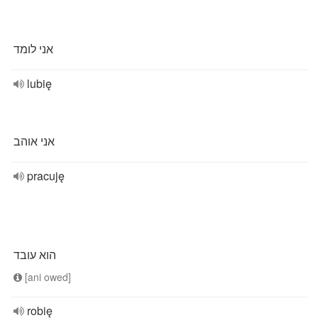
אני לומד
lubię
אני אוהב
pracuję
הוא עובד
[ani owed]
robię