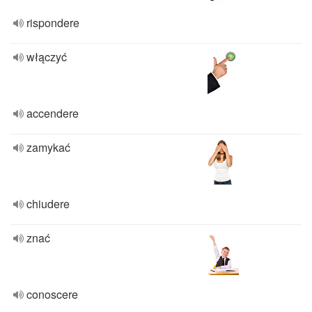
rispondere
włączyć
accendere
zamykać
chiudere
znać
conoscere