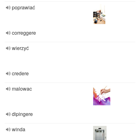
poprawiać
correggere
wierzyć
credere
malowac
dipingere
winda