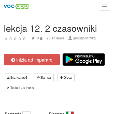
Toggl
navig
lekcja 12. 2 czasowniki
0
28 schede
guest2497362
inizia ad imparare
Scarica mp3
Stampa
Gioca
Testa il tuo livello
Domanda
Risposta