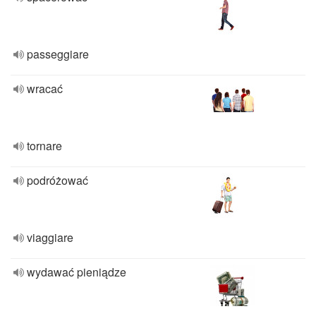
passeggiare
wracać
tornare
podróżować
viaggiare
wydawać pieniądze