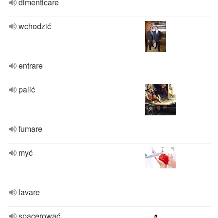
dimenticare
wchodzić
entrare
palić
fumare
myć
lavare
spacerować