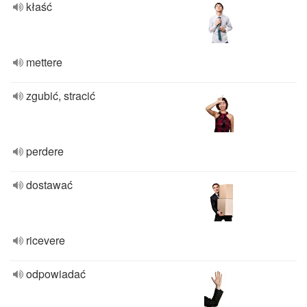
kłaść
mettere
zgubić, stracić
perdere
dostawać
ricevere
odpowiadać