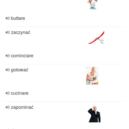
buttare
zaczynać
cominciare
gotować
cucinare
zapominać