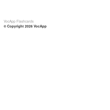
VocApp Flashcards
© Copyright 2026 VocApp
02-798 Mielczarskiego 8/58
Warsaw, Poland (EU)
Su di noi
Condizioni
Il nostro team
100% garantito
Blog
Politica sulla privacy
Regolamento
Contatto
GDPR