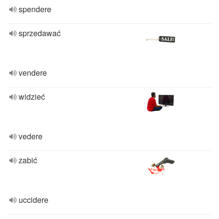
spendere
sprzedawać
vendere
widzieć
vedere
zabić
uccidere