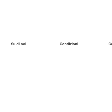
Su di noi
Condizioni
C
Il nostro team
100% garantito
I
Blog
Politica sulla privacy
I
Regolamento
I
Contatto
GDPR
I
Contatti
I
Scopri di più
I
Aiuto
Nuove schede
I
Domande frequenti
alcuni blog
Catalogo