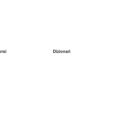
orsi
Dizionari
mpara inglese
mpara tedesco
mpara spagnolo
mpara francese
mpara russo
mpara norvegese
mpara svedese