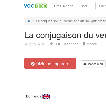
Crea schede
Corsi
La conjugaison du verbe anglais 'to light' prese
La conjugaison du verb
0
8 schede
Manca
inizia ad imparare
Scarica mp3
Domanda