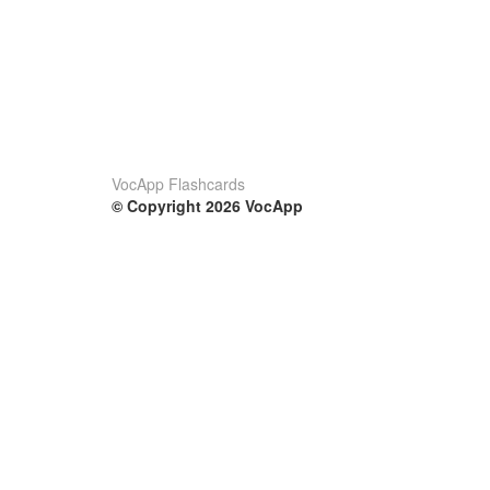
VocApp Flashcards
© Copyright 2026 VocApp
02-798 Mielczarskiego 8/58
Warsaw, Poland (EU)