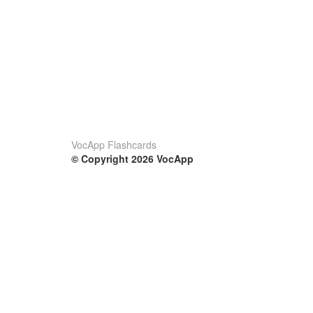
VocApp Flashcards
© Copyright 2026 VocApp
02-798 Mielczarskiego 8/58
Warsaw, Poland (EU)