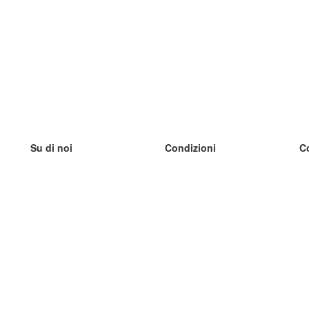
Su di noi
Condizioni
C
Il nostro team
100% garantito
I
Blog
Politica sulla privacy
I
Regolamento
I
Contatto
GDPR
I
Contatti
I
Scopri di più
I
Aiuto
Nuove schede
I
Domande frequenti
alcuni blog
Catalogo