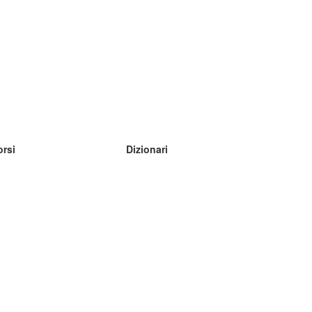
orsi
Dizionari
mpara inglese
mpara tedesco
mpara spagnolo
mpara francese
mpara russo
mpara norvegese
mpara svedese