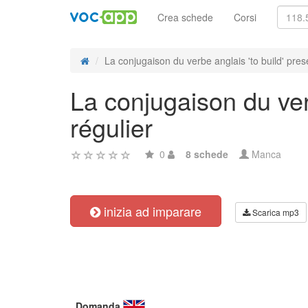
Crea schede
Corsi
La conjugaison du verbe anglais 'to build' prese
La conjugaison du verb
régulier
0
8 schede
Manca
inizia ad imparare
Scarica mp3
Domanda