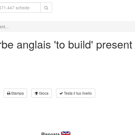
nt...
e anglais 'to build' present
Stampa
Gioca
Testa il tuo livello
Risposta