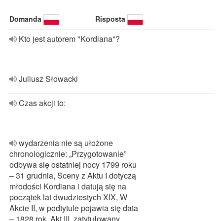
Domanda
Risposta
Kto jest autorem "Kordiana"?
Juliusz Słowacki
Czas akcji to:
wydarzenia nie są ułożone
chronologicznie: „Przygotowanie”
odbywa się ostatniej nocy 1799 roku
– 31 grudnia, Sceny z Aktu I dotyczą
młodości Kordiana i datują się na
początek lat dwudziestych XIX, W
Akcie II, w podtytule pojawia się data
– 1828 rok. Akt III, zatytułowany