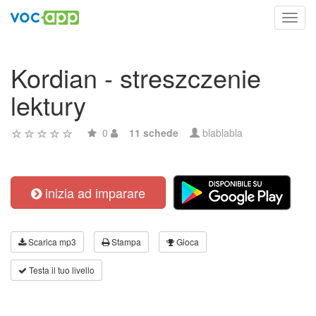
Toggl
navig
Kordian - streszczenie
lektury
0
11 schede
blablabla
inizia ad imparare
Scarica mp3
Stampa
Gioca
Testa il tuo livello