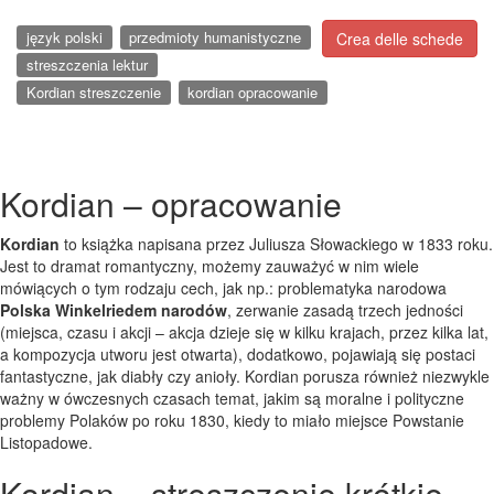
język polski
przedmioty humanistyczne
Crea delle schede
streszczenia lektur
Kordian streszczenie
kordian opracowanie
Kordian – opracowanie
Kordian
to książka napisana przez Juliusza Słowackiego w 1833 roku.
Jest to dramat romantyczny, możemy zauważyć w nim wiele
mówiących o tym rodzaju cech, jak np.: problematyka narodowa
Polska Winkelriedem narodów
, zerwanie zasadą trzech jedności
(miejsca, czasu i akcji – akcja dzieje się w kilku krajach, przez kilka lat,
a kompozycja utworu jest otwarta), dodatkowo, pojawiają się postaci
fantastyczne, jak diabły czy anioły. Kordian porusza również niezwykle
ważny w ówczesnych czasach temat, jakim są moralne i polityczne
problemy Polaków po roku 1830, kiedy to miało miejsce Powstanie
Listopadowe.
Kordian – streszczenie krótkie