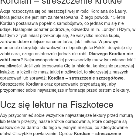
Akcja rozpoczyna się od nieszczęśliwej miłości Kordiana do Laury,
która jednak nie jest nim zainteresowana. Z tego powodu 15-letni
Kordian postanawia popełnić samobójstwo, co jednak mu się nie
udaje. Następnie bohater podróżuje, odwiedza m.in. Londyn i Rzym, w
każdym z tych miast przekonuje się, że wszystko można kupić,
zarówno dobre miejsce na cmentarzu, jak i miłość. W pewnym
momencie decyduje się walczyć o niepodległość Polski, decyduje się
zabić cara, czego ostatecznie jednak nie robi.
Dlaczego Kordian nie
zabił cara?
Najprawdopodobniej przeszkodziły mu w tym własne lęki i
wątpliwości. Jeśli zainteresowała Cię ta historia, koniecznie przeczytaj
książkę, a jeżeli nie masz takiej możliwości, to skorzystaj z naszych
opracowań lub sprawdź:
Kordian – streszczenie szczegółowe
.
Streszczenie Kordiana oraz opracowanie przydadzą się, aby
przypomnieć sobie najważniejsze informacje przed testem z lektury.
Ucz się lektur na Fiszkotece
Aby przypomnieć sobie wszystkie najważniejsze lektury przed maturą
lub testem przejrzyj nasze krótkie opracowania, które dostępne są
całkowicie za darmo i do tego w jednym miejscu, co zdecydowanie
ułatwi Ci szybkie powtarzanie. Oprócz
Kordian – streszczenie