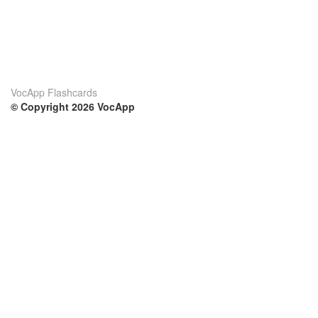
VocApp Flashcards
© Copyright 2026 VocApp
02-798 Mielczarskiego 8/58
Warsaw, Poland (EU)
Su di noi
Condizioni
Il nostro team
100% garantito
Blog
Politica sulla privacy