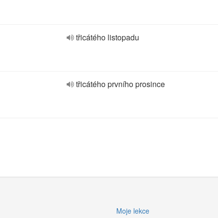
třicátého listopadu
třicátého prvního prosince
Moje lekce