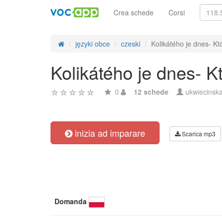
Crea schede
Corsi
języki obce
czeski
Kolikátého je dnes- Któ
Kolikátého je dnes- Kt
0
12 schede
ukwiecinsk
inizia ad imparare
Scarica mp3
Domanda