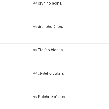
prvního ledna
druhého února
Třetího března
čtvrtého dubna
Pátého květena