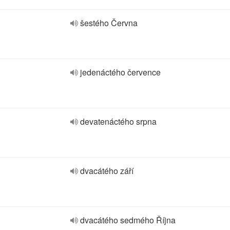
šestého Června
jedenáctého července
devatenáctého srpna
dvacátého září
dvacátého sedmého Října