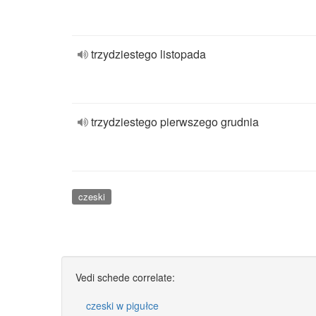
trzydziestego listopada
trzydziestego pierwszego grudnia
czeski
Vedi schede correlate:
czeski w pigułce