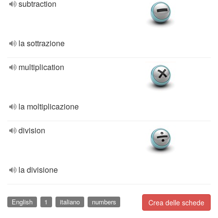
subtraction
la sottrazione
multiplication
la moltiplicazione
division
la divisione
English
1
italiano
numbers
Crea delle schede