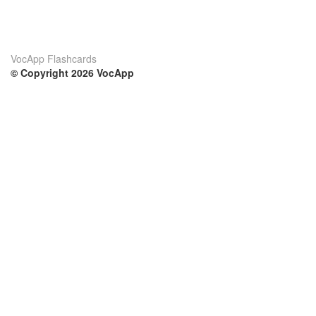
VocApp Flashcards
© Copyright 2026 VocApp
02-798 Mielczarskiego 8/58
Warsaw, Poland (EU)
Su di noi
Condizioni
Il nostro team
100% garantito
Blog
Politica sulla privacy
Regolamento
Contatto
GDPR
Contatti