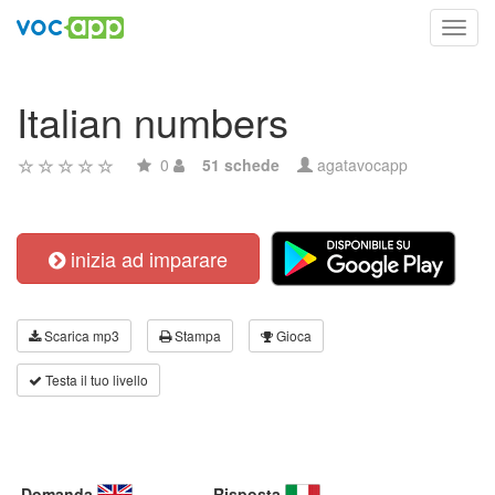
Toggl
navig
Italian numbers
0
51 schede
agatavocapp
inizia ad imparare
Scarica mp3
Stampa
Gioca
Testa il tuo livello
Domanda
Risposta