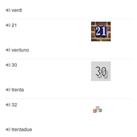
venti
21
ventuno
30
trenta
32
trentadue