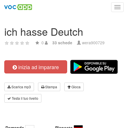
Toggl
navig
ich hasse Deutch
0
33 schede
wera900729
inizia ad imparare
Scarica mp3
Stampa
Gioca
Testa il tuo livello
Domanda
Risposta