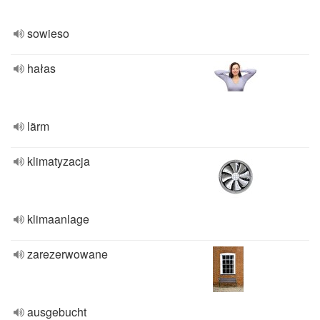
sowieso
hałas
lärm
klimatyzacja
klimaanlage
zarezerwowane
ausgebucht