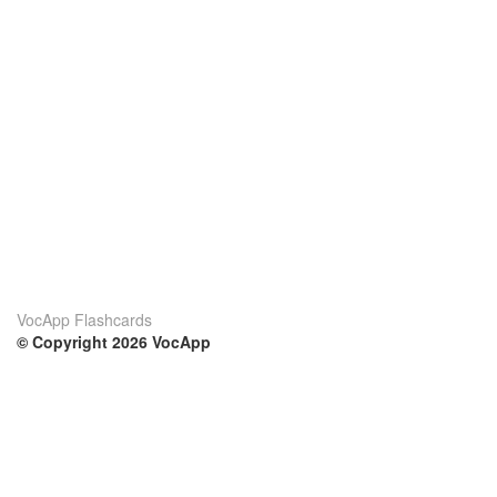
VocApp Flashcards
© Copyright 2026 VocApp
02-798 Mielczarskiego 8/58
Warsaw, Poland (EU)