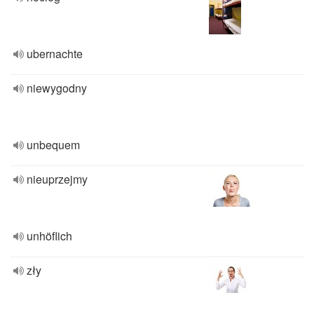
ubernachte
niewygodny
unbequem
nieuprzejmy
unhöflich
zły