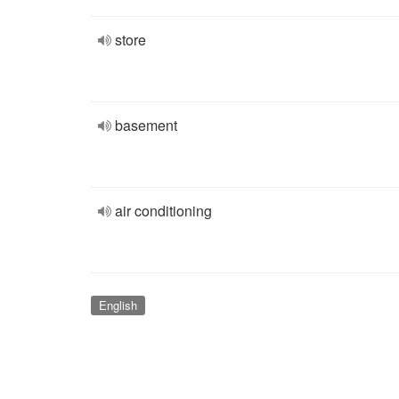
store
basement
air conditioning
English