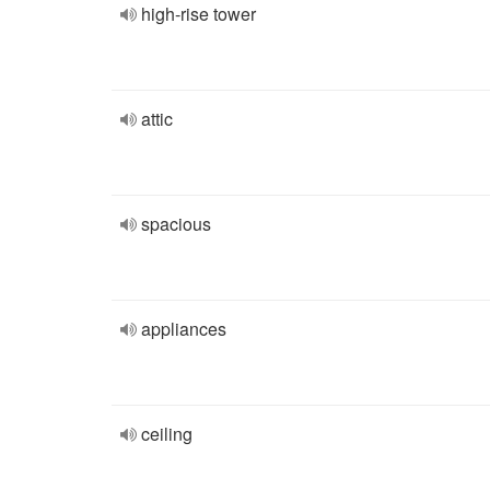
high-rise tower
attic
spacious
appliances
ceiling