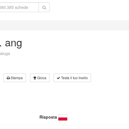
. ang
aluga
Stampa
Gioca
Testa il tuo livello
Risposta