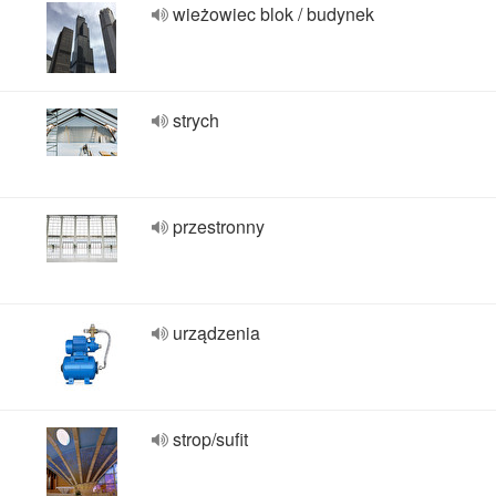
wieżowiec blok / budynek
strych
przestronny
urządzenia
strop/sufit