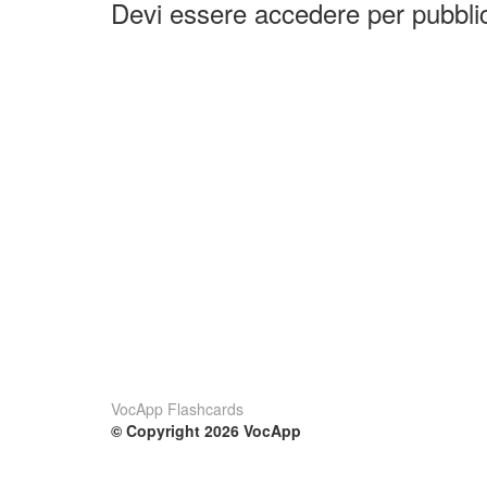
Devi essere accedere per pubbl
VocApp Flashcards
© Copyright 2026 VocApp
02-798 Mielczarskiego 8/58