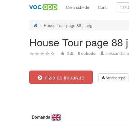
Crea schede
Corsi
House Tour page 88 j. ang
House Tour page 88 j
0
8 schede
aleksandram
inizia ad imparare
Scarica mp3
Domanda