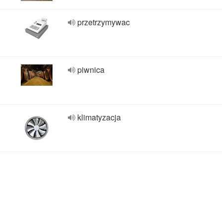
przetrzymywac
piwnica
klimatyzacja