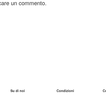
icare un commento.
Su di noi
Condizioni
C
Il nostro team
100% garantito
I
Blog
Politica sulla privacy
I