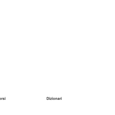
orsi
Dizionari
mpara inglese
mpara tedesco