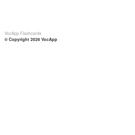
VocApp Flashcards
© Copyright 2026 VocApp
02-798 Mielczarskiego 8/58
Warsaw, Poland (EU)
Su di noi
Condizioni
Il nostro team
100% garantito
Blog
Politica sulla privacy
Regolamento
Contatto