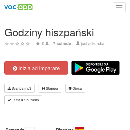
Toggl
navig
Godziny hiszpański
0
7 schede
justysikorska
inizia ad imparare
Scarica mp3
Stampa
Gioca
Testa il tuo livello
Domanda
Risposta