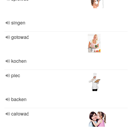
singen
gotować
kochen
piec
backen
całować