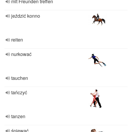
mit Freunden treffen
jeździć konno
reiten
nurkować
tauchen
tańczyć
tanzen
śpiewać