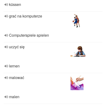
küssen
grać na komputerze
Computerspiele spielen
uczyć się
lernen
malować
malen