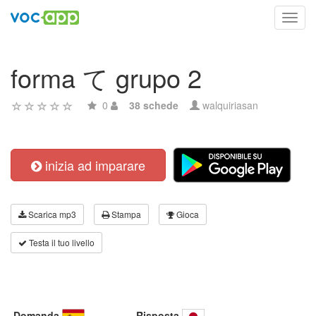
Toggl
navig
forma て grupo 2
0
38 schede
walquiriasan
inizia ad imparare
Scarica mp3
Stampa
Gioca
Testa il tuo livello
Domanda
Risposta