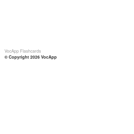
VocApp Flashcards
© Copyright 2026 VocApp
02-798 Mielczarskiego 8/58
Warsaw, Poland (EU)
Su di noi
Condizioni