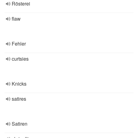
Rösterei
flaw
Fehler
curtsies
Knicks
satires
Satiren