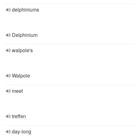
delphiniums
Delphinium
walpole's
Walpole
meet
treffen
day-long