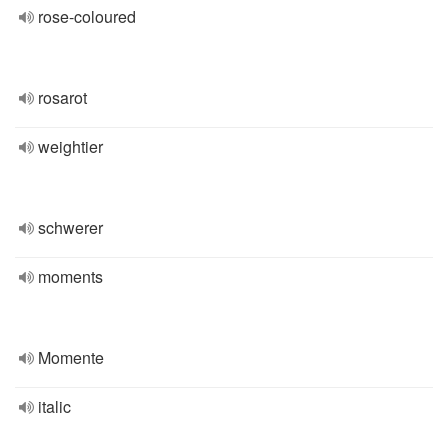
rose-coloured
rosarot
weightier
schwerer
moments
Momente
italic