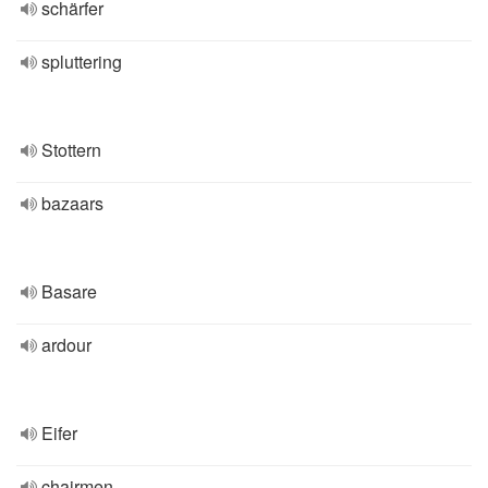
schärfer
spluttering
Stottern
bazaars
Basare
ardour
Eifer
chairmen