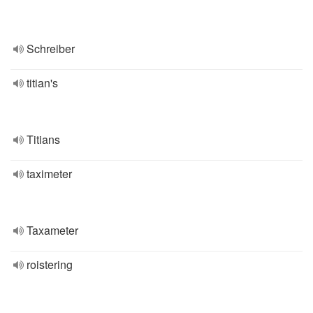
Schreiber
titian's
Titians
taximeter
Taxameter
roistering