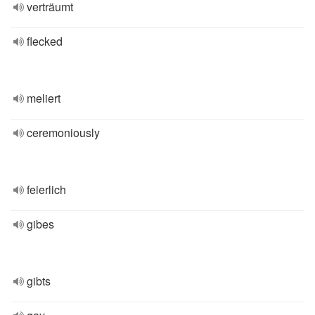
verträumt
flecked
meliert
ceremoniously
feierlich
gibes
gibts