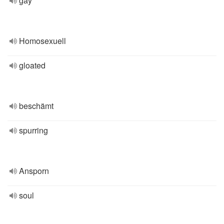
gay
Homosexuell
gloated
beschämt
spurring
Ansporn
soul