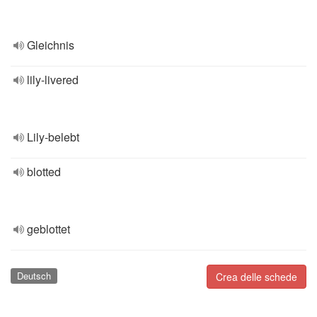
Gleichnis
lily-livered
Lily-belebt
blotted
geblottet
Deutsch
Crea delle schede