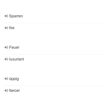
Sparren
fire
Feuer
luxuriant
üppig
fiercer