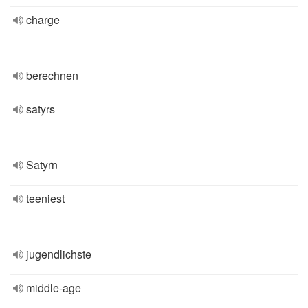
charge
berechnen
satyrs
Satyrn
teeniest
jugendlichste
middle-age