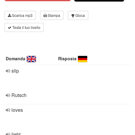
Scarica mp3
Stampa
Gioca
Testa il tuo livello
Domanda
Risposta
slip
Rutsch
loves
liebt