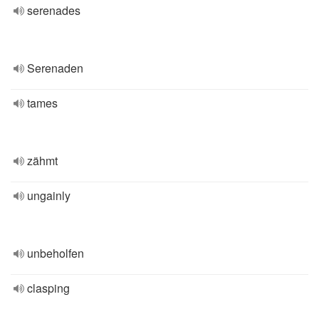
serenades
Serenaden
tames
zähmt
ungainly
unbeholfen
clasping