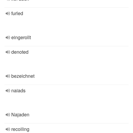
furled
eingerollt
denoted
bezeichnet
naiads
Najaden
recoiling