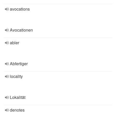
avocations
Avocationen
abler
Abfertiger
locality
Lokalität
denotes