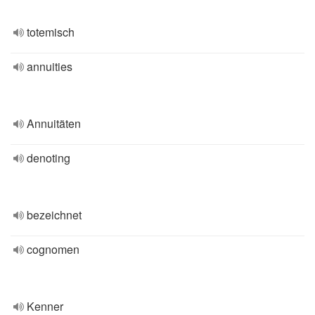
totemisch
annuities
Annuitäten
denoting
bezeichnet
cognomen
Kenner