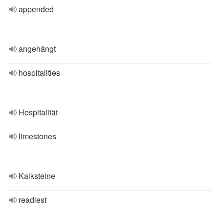
appended
angehängt
hospitalities
Hospitalität
limestones
Kalksteine
readiest