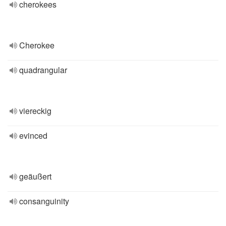
cherokees
Cherokee
quadrangular
viereckig
evinced
geäußert
consanguinity