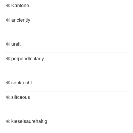
Kantone
anciently
uralt
perpendicularly
senkrecht
siliceous
kieselsäurehaltig