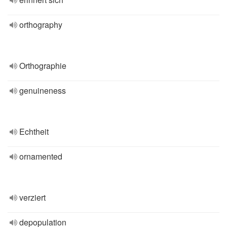
orthography
Orthographie
genuineness
Echtheit
ornamented
verziert
depopulation