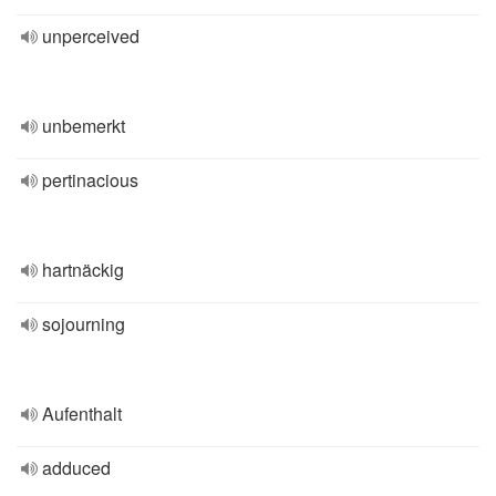
unperceived
unbemerkt
pertinacious
hartnäckig
sojourning
Aufenthalt
adduced