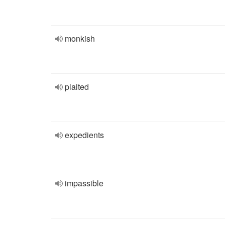
monkish
plaited
expedients
impassible