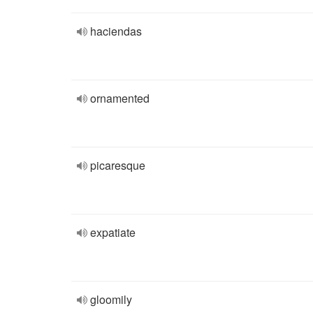
haciendas
ornamented
picaresque
expatiate
gloomily