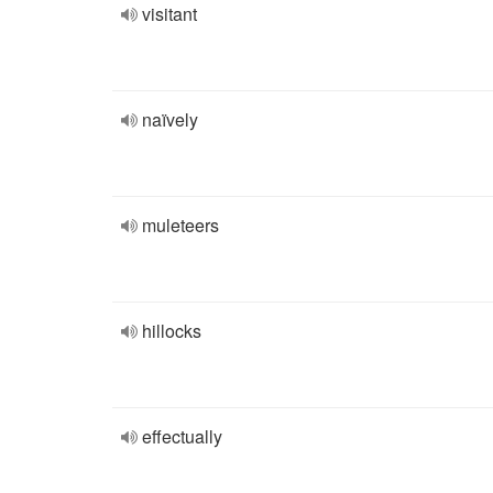
visitant
naïvely
muleteers
hillocks
effectually