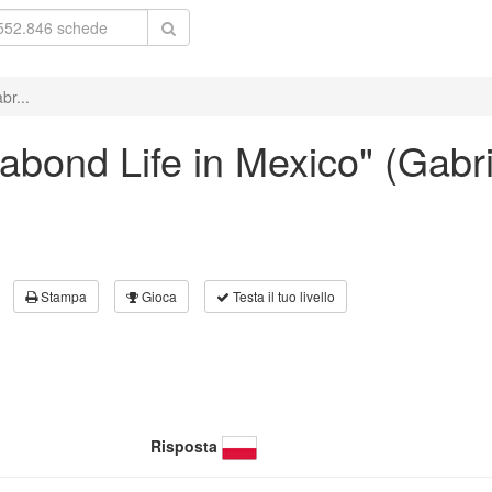
br...
gabond Life in Mexico" (Gabri
Stampa
Gioca
Testa il tuo livello
Risposta