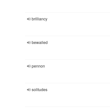
brilliancy
bewailed
pennon
solitudes