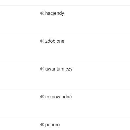
hacjendy
zdobione
awanturniczy
rozpowiadać
ponuro