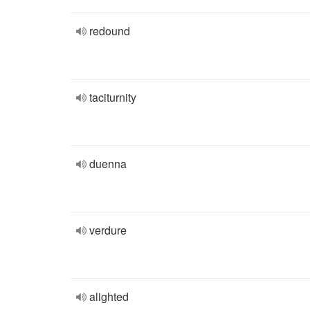
redound
taciturnity
duenna
verdure
alighted