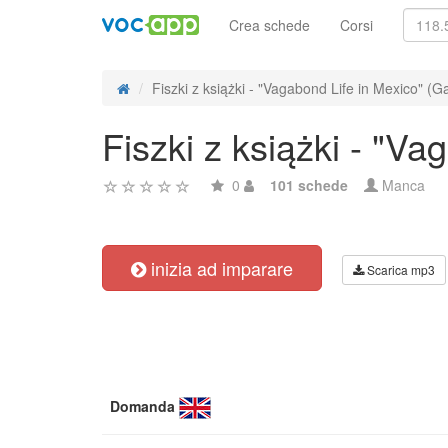
Crea schede
Corsi
Fiszki z książki - "Vagabond Life in Mexico" (Ga
Fiszki z książki - "Va
0
101 schede
Manca
inizia ad imparare
Scarica mp3
Domanda