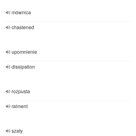
mównica
chastened
upomnienie
dissipation
rozpusta
raiment
szaty