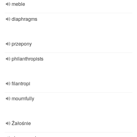
meble
diaphragms
przepony
philanthropists
filantropi
mournfully
Żałośnie