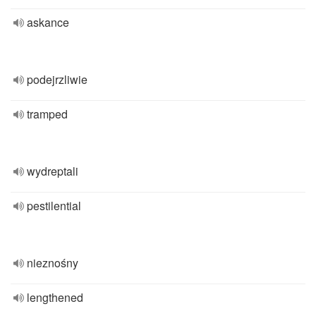
askance
podejrzliwie
tramped
wydreptali
pestilential
nieznośny
lengthened