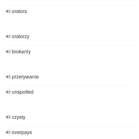
orators
oratorzy
brokenly
przerywanie
unspotted
czysty
overpays