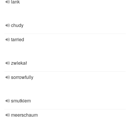
lank
chudy
tarried
zwlekał
sorrowfully
smutkiem
meerschaum