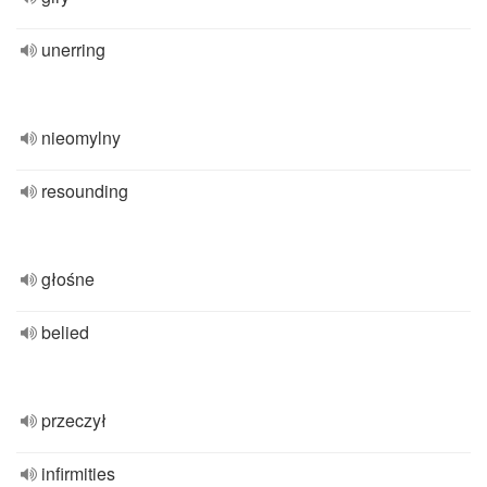
unerring
nieomylny
resounding
głośne
belied
przeczył
infirmities