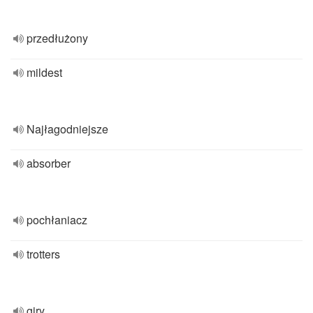
przedłużony
mildest
Najłagodniejsze
absorber
pochłaniacz
trotters
giry