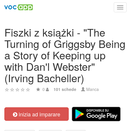
Toggl
navig
Fiszki z książki - "The
Turning of Griggsby Being
a Story of Keeping up
with Dan'l Webster"
(Irving Bacheller)
0
101 schede
Manca
inizia ad imparare