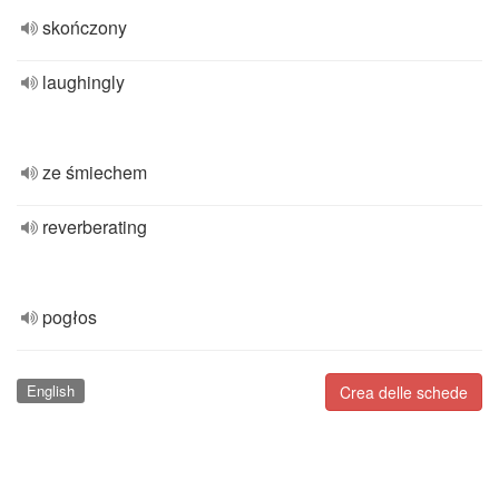
skończony
laughingly
ze śmiechem
reverberating
pogłos
English
Crea delle schede