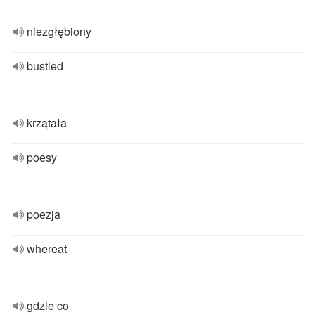
niezgłębiony
bustled
krzątała
poesy
poezja
whereat
gdzie co