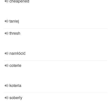
cheapened
taniej
thresh
namłócić
coterie
koteria
soberly