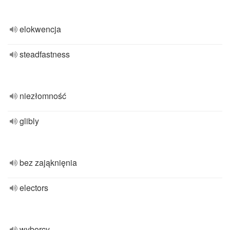
elokwencja
steadfastness
niezłomność
glibly
bez zająknięnia
electors
wyborcy