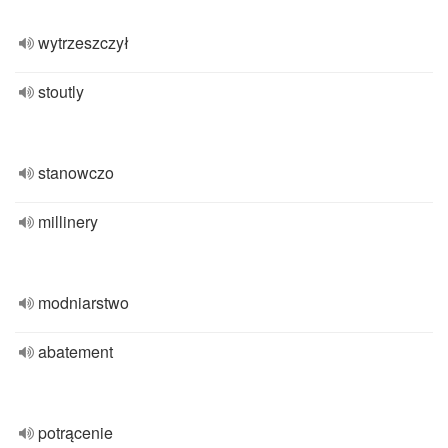
wytrzeszczył
stoutly
stanowczo
millinery
modniarstwo
abatement
potrącenie