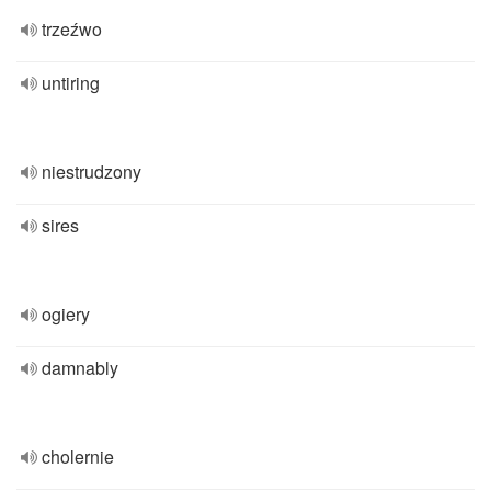
trzeźwo
untiring
niestrudzony
sires
ogiery
damnably
cholernie