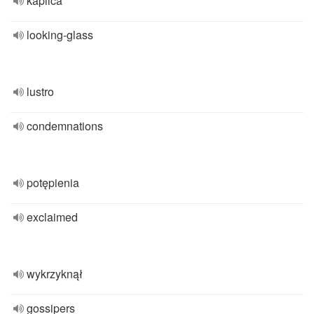
kaplica
looking-glass
lustro
condemnations
potępienia
exclaimed
wykrzyknął
gossipers