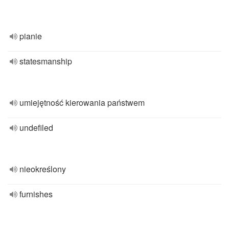
pianie
statesmanship
umiejętność kierowania państwem
undefiled
nieokreślony
furnishes