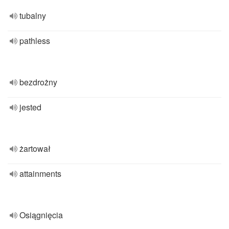
tubalny
pathless
bezdrożny
jested
żartował
attainments
Osiągnięcia