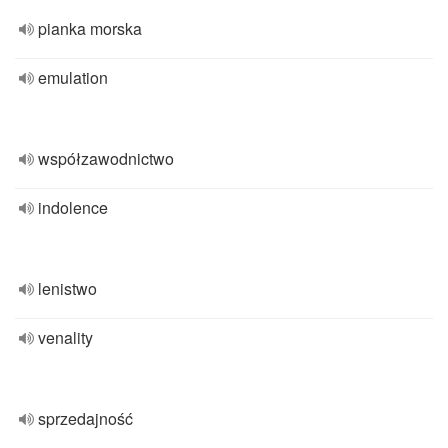
pianka morska
emulation
współzawodnictwo
indolence
lenistwo
venality
sprzedajność