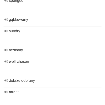
sponged
gąbkowany
sundry
rozmaity
well-chosen
dobrze dobrany
arrant