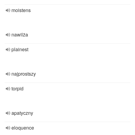
moistens
nawilża
plainest
najprostszy
torpid
apatyczny
eloquence