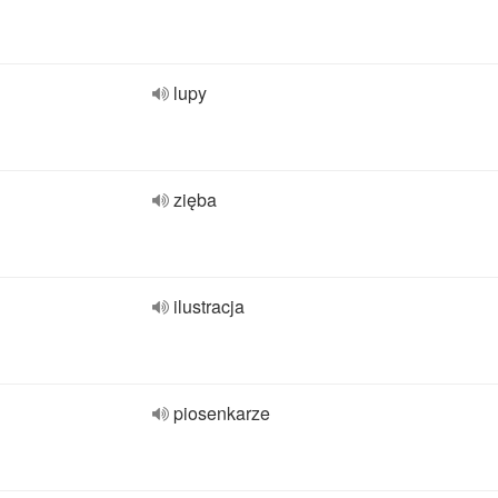
lupy
zięba
ilustracja
piosenkarze