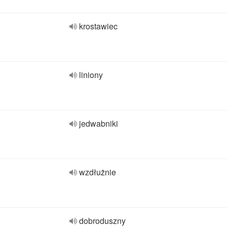
krostawiec
liniony
jedwabniki
wzdłużnie
dobroduszny