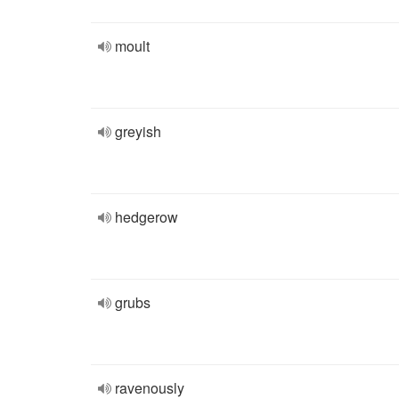
moult
greyish
hedgerow
grubs
ravenously