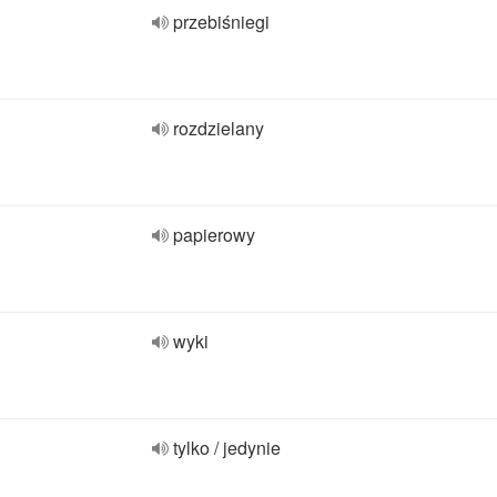
przebiśniegi
rozdzielany
papierowy
wyki
tylko / jedynie