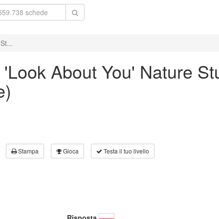
St...
he 'Look About You' Nature S
e)
Stampa
Gioca
Testa il tuo livello
Risposta