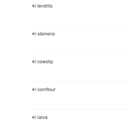
tendrils
stamens
cowslip
cornflour
larva