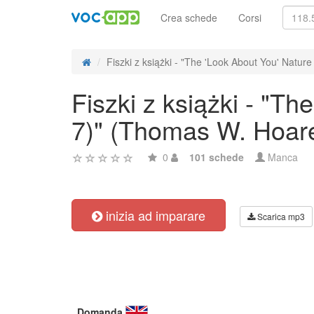
Crea schede
Corsi
Fiszki z książki - "The 'Look About You' Nature 
Fiszki z książki - "T
7)" (Thomas W. Hoar
0
101 schede
Manca
inizia ad imparare
Scarica mp3
Domanda