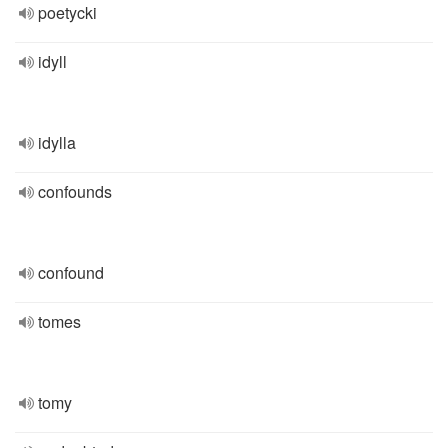
poetycki
idyll
idylla
confounds
confound
tomes
tomy