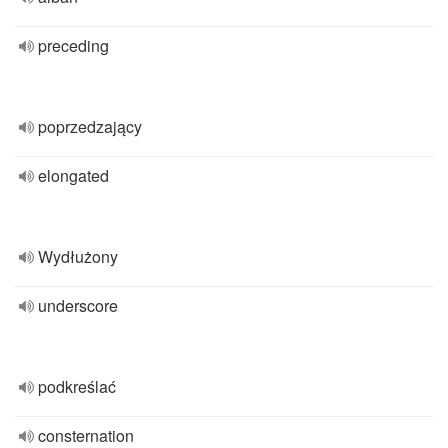
preceding
poprzedzający
elongated
Wydłużony
underscore
podkreślać
consternation