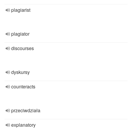
plagiarist
plagiator
discourses
dyskursy
counteracts
przeciwdziała
explanatory