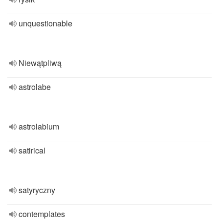
unquestionable
Niewątpliwą
astrolabe
astrolabium
satirical
satyryczny
contemplates