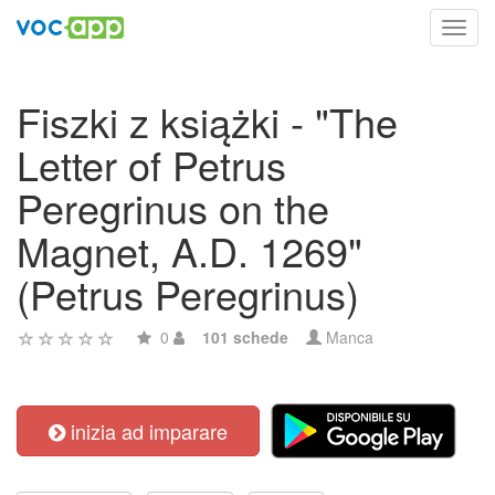
Toggl
navig
Fiszki z książki - "The
Letter of Petrus
Peregrinus on the
Magnet, A.D. 1269"
(Petrus Peregrinus)
0
101 schede
Manca
inizia ad imparare