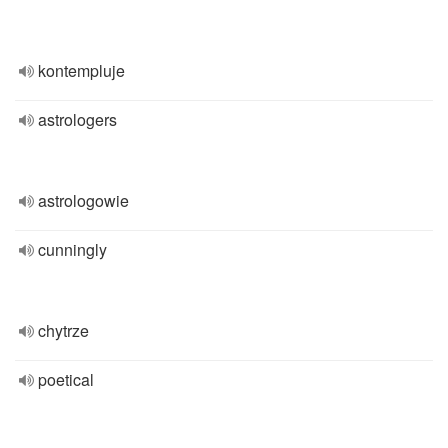
kontempluje
astrologers
astrologowie
cunningly
chytrze
poetical