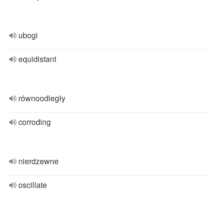
ubogi
equidistant
równoodległy
corroding
nierdzewne
oscillate