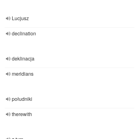
Lucjusz
declination
deklinacja
meridians
południki
therewith