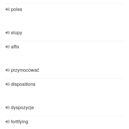
poles
słupy
affix
przymocować
dispositions
dyspozycje
fortifying