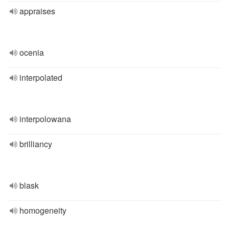
appraises
ocenia
interpolated
interpolowana
brilliancy
blask
homogeneity