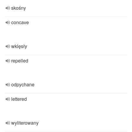
skośny
concave
wklęsły
repelled
odpychane
lettered
wyliterowany