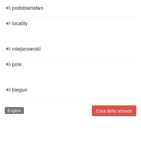
podobieństwo
locality
miejscowość
pole
biegun
English
Crea delle schede