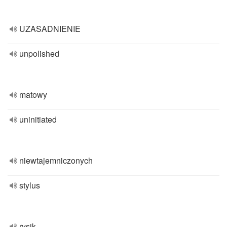
UZASADNIENIE
unpolished
matowy
uninitiated
niewtajemniczonych
stylus
rysik