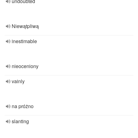
undoubted
Niewątpliwą
inestimable
nieoceniony
vainly
na próżno
slanting