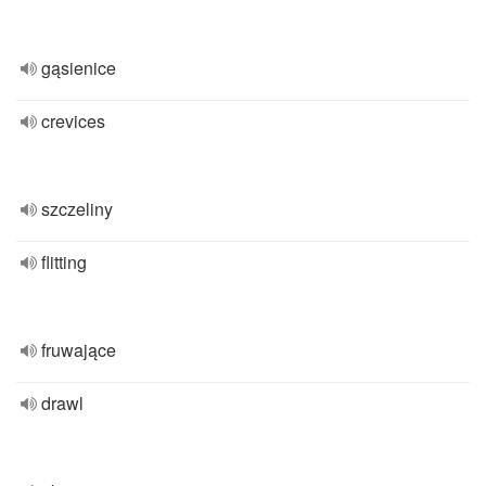
gąsienice
crevices
szczeliny
flitting
fruwające
drawl