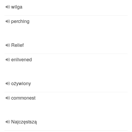
wilga
perching
Relief
enlivened
ożywiony
commonest
Najczęstszą