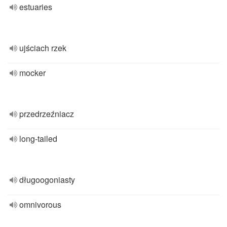
estuaries
ujściach rzek
mocker
przedrzeźniacz
long-tailed
długoogoniasty
omnivorous