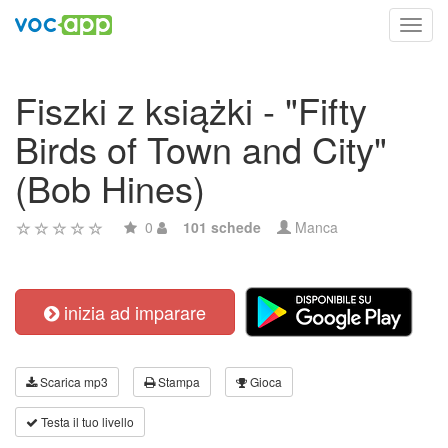
Toggl
navig
Fiszki z książki - "Fifty
Birds of Town and City"
(Bob Hines)
0
101 schede
Manca
inizia ad imparare
Scarica mp3
Stampa
Gioca
Testa il tuo livello