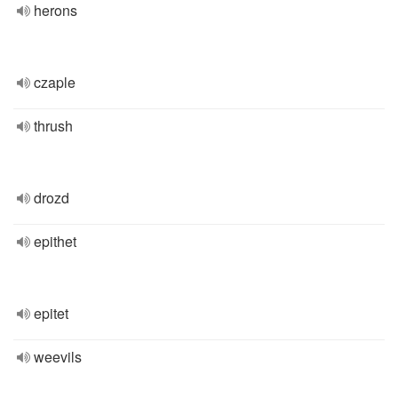
herons
czaple
thrush
drozd
epithet
epitet
weevils