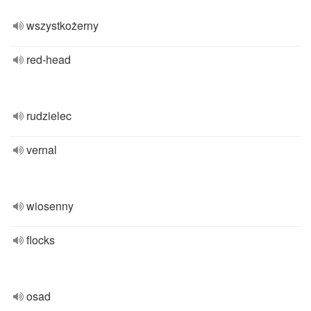
wszystkożerny
red-head
rudzielec
vernal
wiosenny
flocks
osad