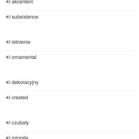
akcentem
subsistence
istnienie
ornamental
dekoracyjny
crested
czubaty
migrate