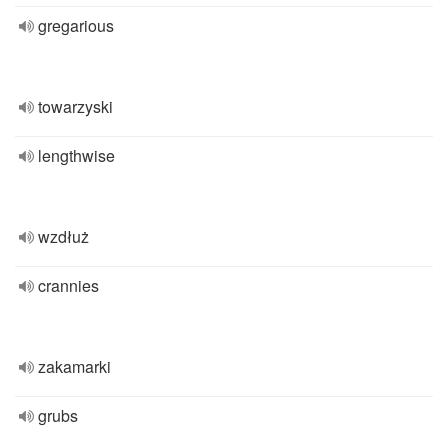
gregarious
towarzyski
lengthwise
wzdłuż
crannies
zakamarki
grubs