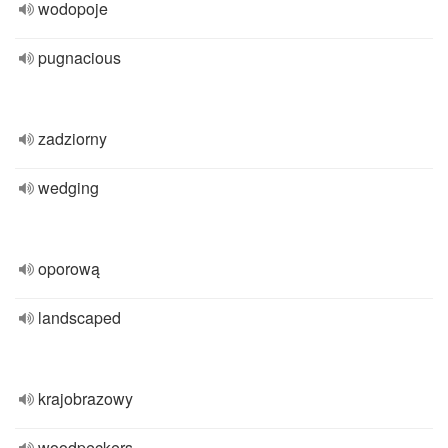
wodopoje
pugnacious
zadziorny
wedging
oporową
landscaped
krajobrazowy
woodpeckers