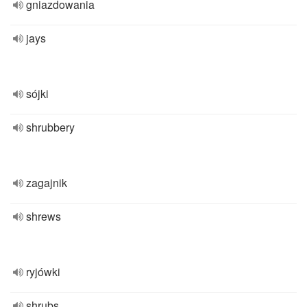
gniazdowania
jays
sójki
shrubbery
zagajnik
shrews
ryjówki
shrubs