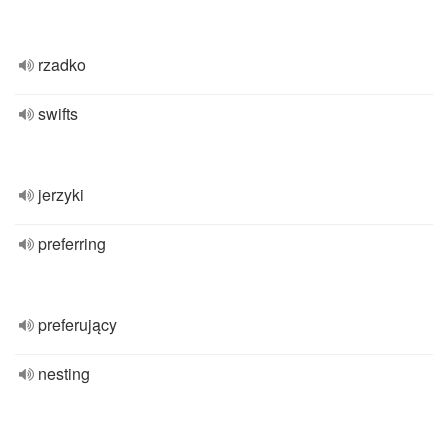
rzadko
swifts
jerzyki
preferring
preferujący
nesting