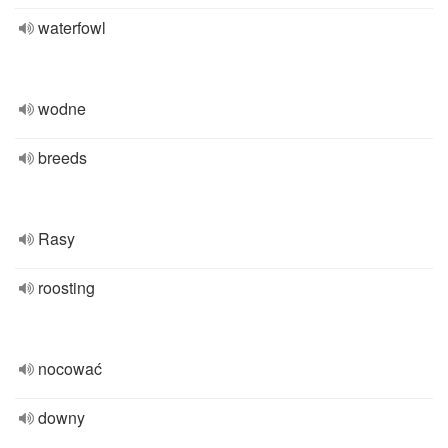
waterfowl
wodne
breeds
Rasy
roosting
nocować
downy