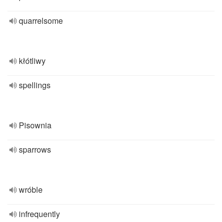
quarrelsome
kłótliwy
spellings
Pisownia
sparrows
wróble
infrequently