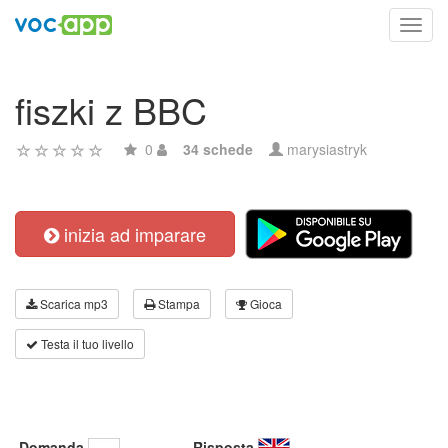
Toggl
navig
fiszki z BBC
0
34 schede
marysiastryk
inizia ad imparare
Scarica mp3
Stampa
Gioca
Testa il tuo livello
Domanda
Risposta