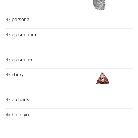
personal
epicentrum
epicentre
chory
outback
biuletyn