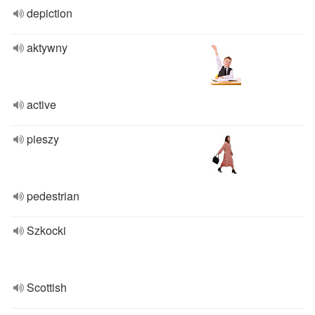
depiction
aktywny
active
pieszy
pedestrian
Szkocki
Scottish