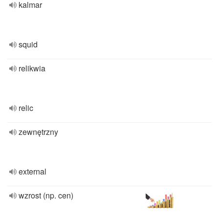
kalmar
squid
relikwia
relic
zewnętrzny
external
wzrost (np. cen)