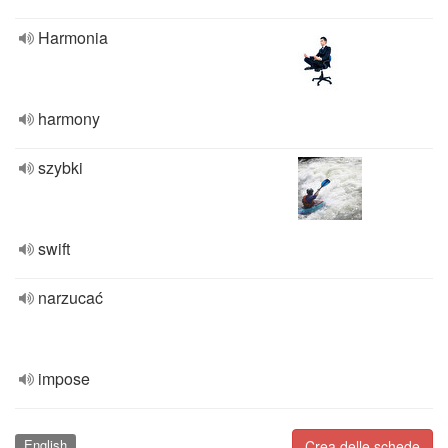
Harmonia
harmony
szybki
swift
narzucać
impose
English
Crea delle schede