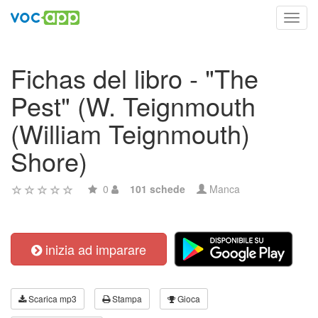
Toggl
navig
Fichas del libro - "The
Pest" (W. Teignmouth
(William Teignmouth)
Shore)
0
101 schede
Manca
inizia ad imparare
Scarica mp3
Stampa
Gioca