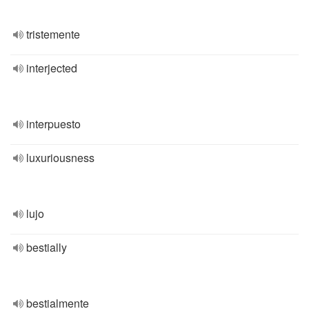
tristemente
interjected
interpuesto
luxuriousness
lujo
bestially
bestialmente