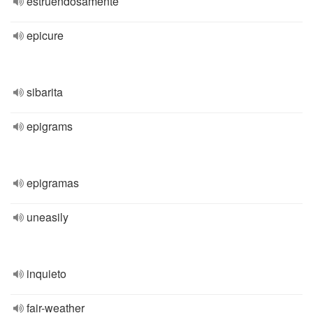
estruendosamente
epicure
sibarita
epigrams
epigramas
uneasily
inquieto
fair-weather