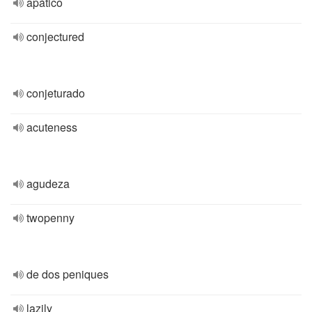
apático
conjectured
conjeturado
acuteness
agudeza
twopenny
de dos peniques
lazily