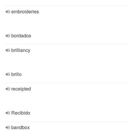
embroideries
bordados
brilliancy
brillo
receipted
Recibido
bandbox