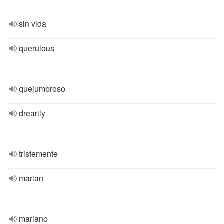
sin vida
querulous
quejumbroso
drearily
tristemente
marian
mariano