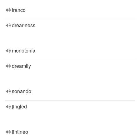
franco
dreariness
monotonía
dreamily
soñando
jingled
tintineo