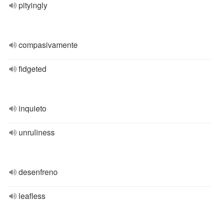
pityingly
compasivamente
fidgeted
inquieto
unruliness
desenfreno
leafless