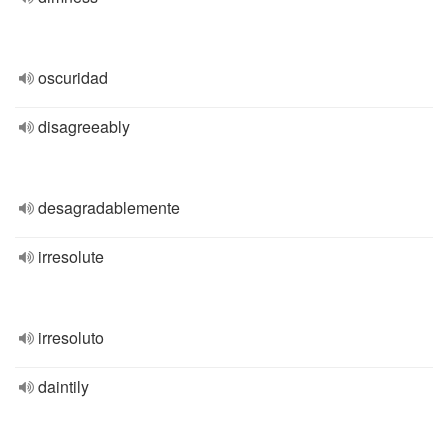
oscuridad
disagreeably
desagradablemente
irresolute
irresoluto
daintily