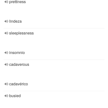
prettiness
lindeza
sleeplessness
insomnio
cadaverous
cadavérico
busied