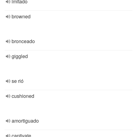
imitado
browned
bronceado
giggled
se rió
cushioned
amortiguado
captivate