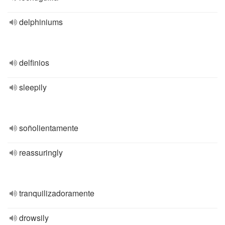
delphiniums
delfinios
sleepily
soñolientamente
reassuringly
tranquilizadoramente
drowsily