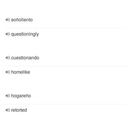
soñoliento
questioningly
cuestionando
homelike
hogareño
retorted