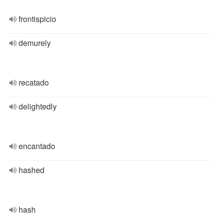
frontispicio
demurely
recatado
delightedly
encantado
hashed
hash