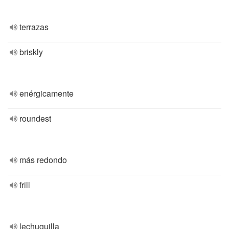
terrazas
briskly
enérgicamente
roundest
más redondo
frill
lechuguilla