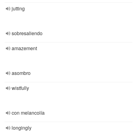
jutting
sobresaliendo
amazement
asombro
wistfully
con melancolía
longingly