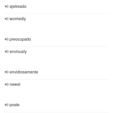
ajetreado
worriedly
preocupado
enviously
envidiosamente
newel
poste