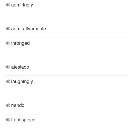
admiringly
admirativamente
thronged
atestado
laughingly
riendo
frontispiece