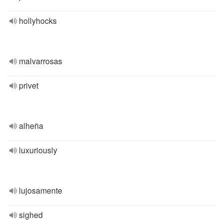
hollyhocks
malvarrosas
privet
alheña
luxuriously
lujosamente
sighed