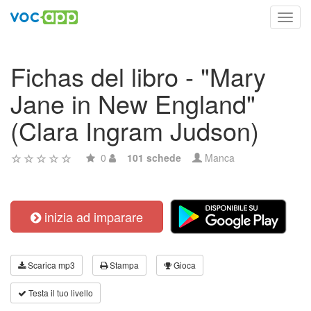
Toggl
navig
Fichas del libro - "Mary
Jane in New England"
(Clara Ingram Judson)
0
101 schede
Manca
inizia ad imparare
Scarica mp3
Stampa
Gioca
Testa il tuo livello