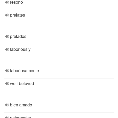
resonó
prelates
prelados
laboriously
laboriosamente
well-beloved
bien amado
paternoster