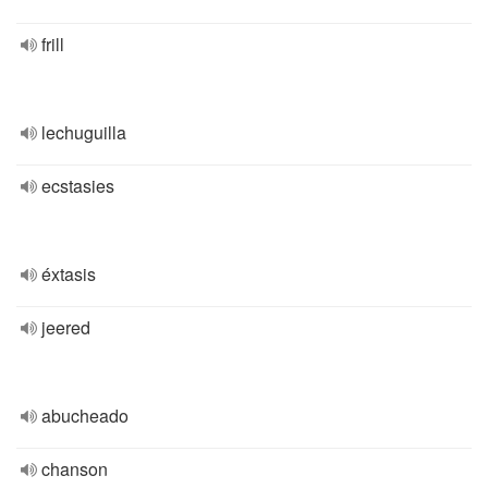
frill
lechuguilla
ecstasies
éxtasis
jeered
abucheado
chanson