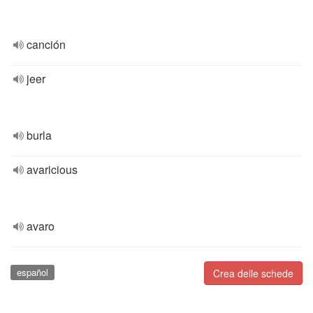
canción
jeer
burla
avaricious
avaro
español
Crea delle schede