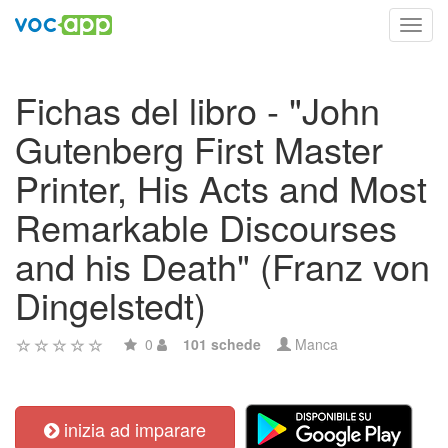
Toggl
navig
Fichas del libro - "John
Gutenberg First Master
Printer, His Acts and Most
Remarkable Discourses
and his Death" (Franz von
Dingelstedt)
0
101 schede
Manca
inizia ad imparare