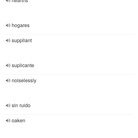
hearths
hogares
suppliant
suplicante
noiselessly
sin ruido
oaken