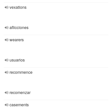
vexations
aflicciones
wearers
usuarios
recommence
recomenzar
casements