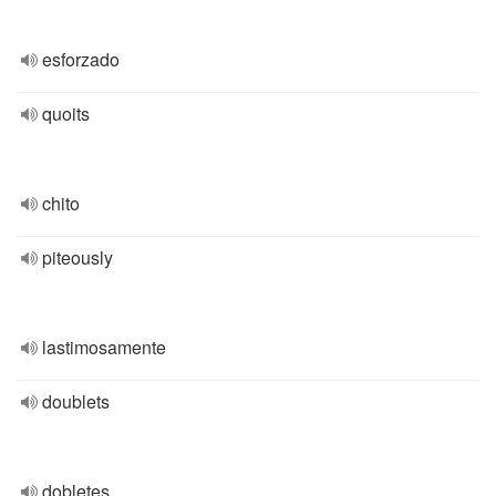
esforzado
quoits
chito
piteously
lastimosamente
doublets
dobletes