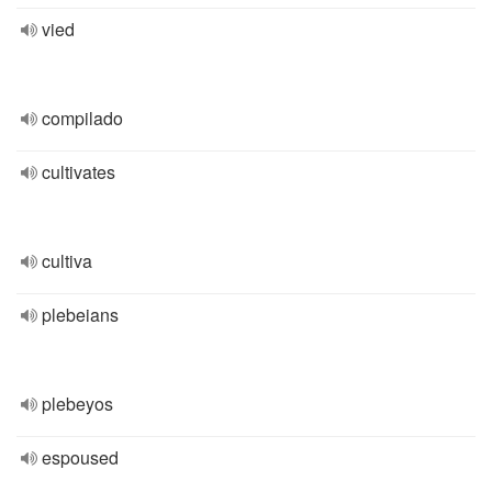
vied
compilado
cultivates
cultiva
plebeians
plebeyos
espoused