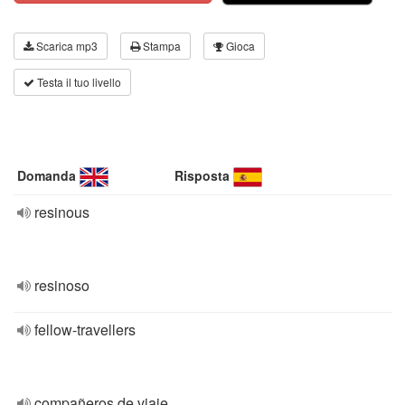
Scarica mp3
Stampa
Gioca
Testa il tuo livello
Domanda
Risposta
resinous
resinoso
fellow-travellers
compañeros de viaje