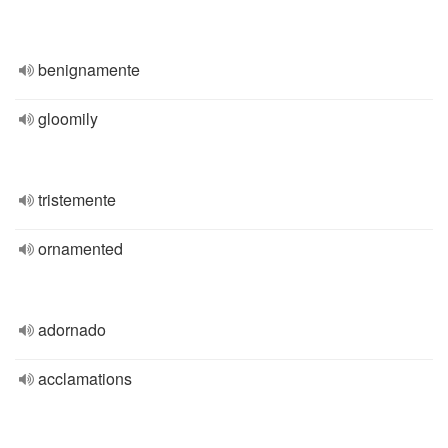
benignamente
gloomily
tristemente
ornamented
adornado
acclamations