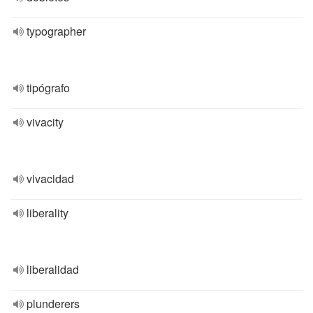
typographer
tipógrafo
vivacity
vivacidad
liberality
liberalidad
plunderers