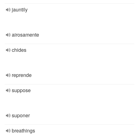
jauntily
airosamente
chides
reprende
suppose
suponer
breathings