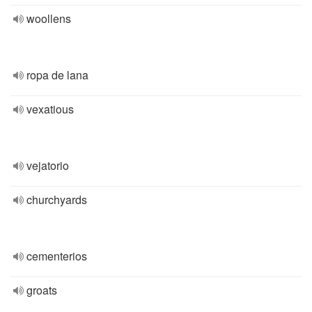
woollens
ropa de lana
vexatious
vejatorio
churchyards
cementerios
groats