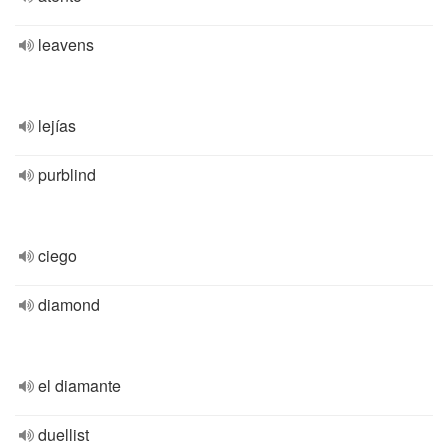
leavens
lejías
purblind
ciego
diamond
el diamante
duellist