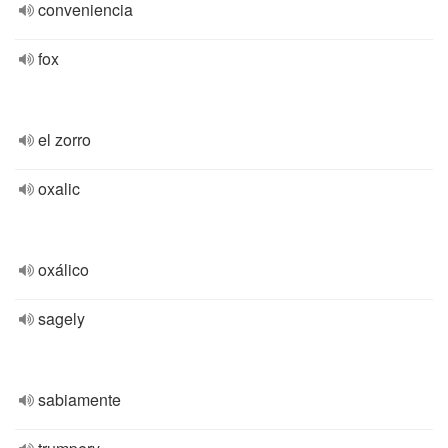
conveniencia
fox
el zorro
oxalic
oxálico
sagely
sabiamente