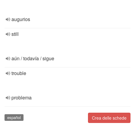
augurios
still
aún / todavía / sigue
trouble
problema
español
Crea delle schede