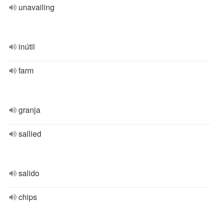
unavailing
inútil
farm
granja
sallied
salido
chips