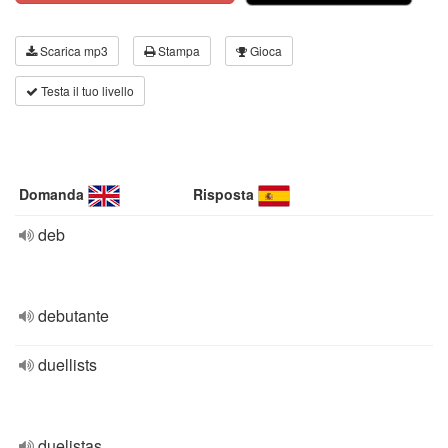
Scarica mp3
Stampa
Gioca
Testa il tuo livello
Domanda
Risposta
deb
debutante
duellists
duelistas