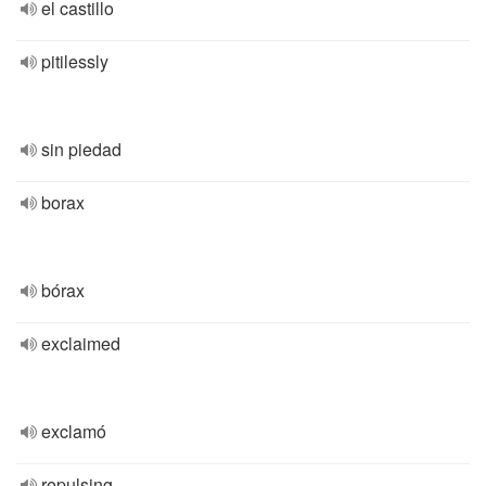
el castillo
pitilessly
sin piedad
borax
bórax
exclaimed
exclamó
repulsing