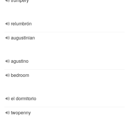
trumpery
relumbrón
augustinian
agustino
bedroom
el dormitorio
twopenny