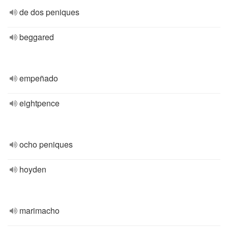
de dos peniques
beggared
empeñado
eightpence
ocho peniques
hoyden
marimacho