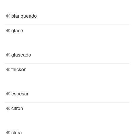
blanqueado
glacé
glaseado
thicken
espesar
citron
cidra