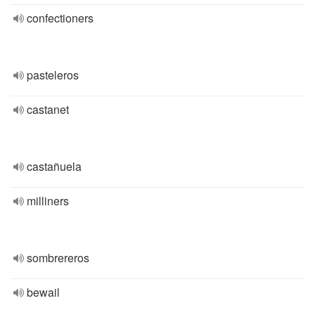
confectioners
pasteleros
castanet
castañuela
milliners
sombrereros
bewail