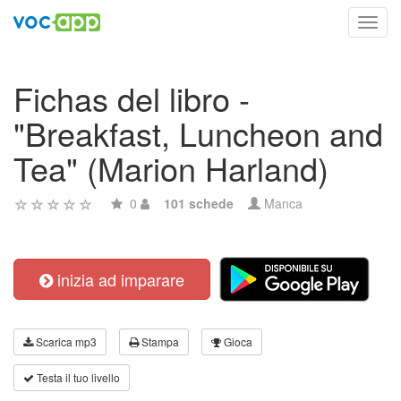
Toggl
navig
Fichas del libro -
"Breakfast, Luncheon and
Tea" (Marion Harland)
0
101 schede
Manca
inizia ad imparare
Scarica mp3
Stampa
Gioca
Testa il tuo livello