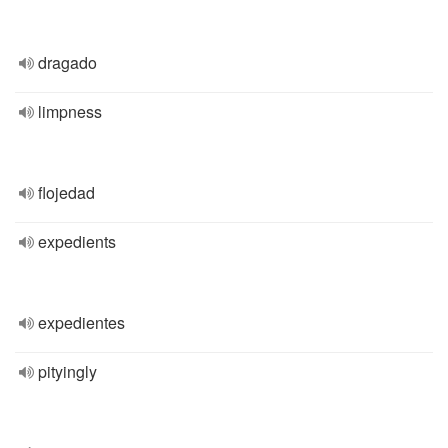
dragado
limpness
flojedad
expedients
expedientes
pityingly