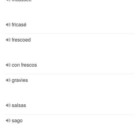
fricasé
frescoed
con frescos
gravies
salsas
sago