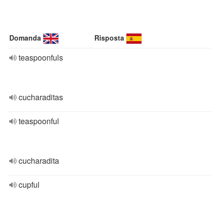
Domanda
Risposta
teaspoonfuls
cucharaditas
teaspoonful
cucharadita
cupful