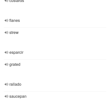
custards
flanes
strew
esparcir
grated
rallado
saucepan