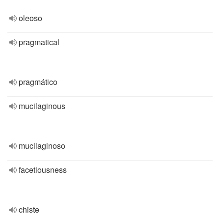
oleoso
pragmatical
pragmático
mucilaginous
mucilaginoso
facetiousness
chiste