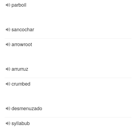
parboil
sancochar
arrowroot
arrurruz
crumbed
desmenuzado
syllabub