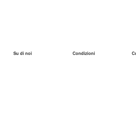
Su di noi
Condizioni
C
Il nostro team
100% garantito
I
Blog
Politica sulla privacy
I
Regolamento
I
Contatto
GDPR
I
Contatti
I
Scopri di più
I
Aiuto
Nuove schede
I
Domande frequenti
alcuni blog
Catalogo