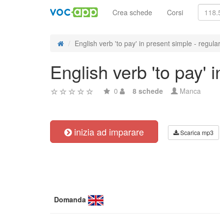
Crea schede
Corsi
English verb 'to pay' in present simple - regular 
English verb 'to pay' 
0
8 schede
Manca
inizia ad imparare
Scarica mp3
Domanda