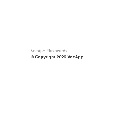
VocApp Flashcards
© Copyright 2026 VocApp
02-798 Mielczarskiego 8/58
Warsaw, Poland (EU)