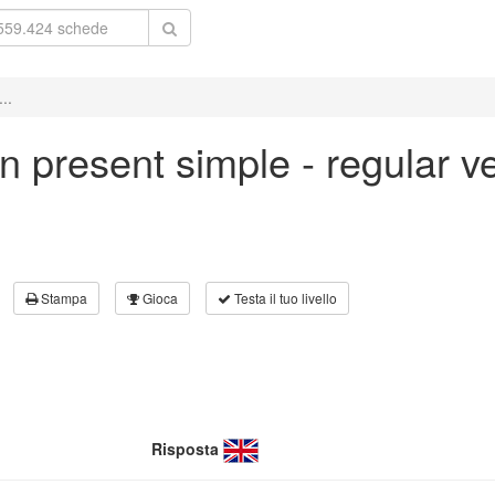
..
' in present simple - regular 
Stampa
Gioca
Testa il tuo livello
Risposta