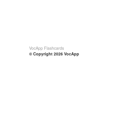
VocApp Flashcards
© Copyright 2026 VocApp
02-798 Mielczarskiego 8/58
Warsaw, Poland (EU)