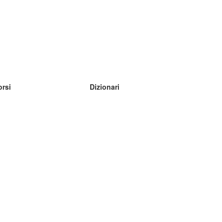
orsi
Dizionari
mpara inglese
mpara tedesco
mpara spagnolo
mpara francese
mpara russo
mpara norvegese
mpara svedese