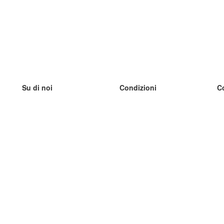
Su di noi
Condizioni
C
Il nostro team
100% garantito
I
Blog
Politica sulla privacy
I
Regolamento
I
Contatto
GDPR
I
Contatti
I
Scopri di più
I
Aiuto
Nuove schede
I
Domande frequenti
alcuni blog
Catalogo