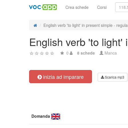
Crea schede
Corsi
English verb 'to light' in present simple - regula.
English verb 'to light
0
8 schede
Manca
inizia ad imparare
Scarica mp3
Domanda