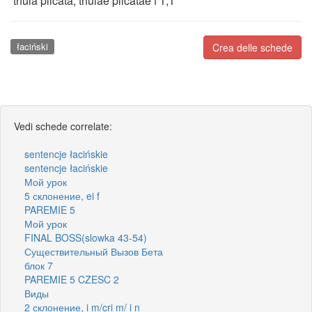
thuia plicata, thuiae plicatae f 1,1
łaciński
Crea delle schede
Vedi schede correlate:
sentencje łacińskie
sentencje łacińskie
Мой урок
5 склонение, ei f
PAREMIE 5
Мой урок
FINAL BOSS(slowka 43-54)
Существительный Вызов Бета
блок 7
PAREMIE 5 CZESC 2
Виды
2 склонение, i m/cri m/ i n