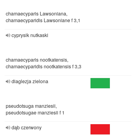
chamaecyparis Lawsoniana,
chamaecyparidis Lawsoniane f 3,1
cyprysik nutkaski
chamaecyparis nootkatensis,
chamaecyparidis nootkatensis f 3,3
diaglezja zielona
pseudotsuga manziesii,
pseudotsugae manziesii f 1
dąb czerwony