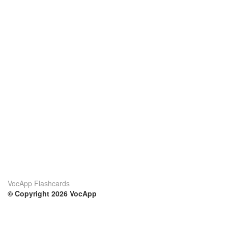
VocApp Flashcards
© Copyright 2026 VocApp
02-798 Mielczarskiego 8/58
Warsaw, Poland (EU)