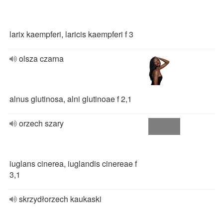
larix kaempferi, laricis kaempferi f 3
olsza czarna
alnus glutinosa, alni glutinoae f 2,1
orzech szary
iuglans cinerea, iuglandis cinereae f
3,1
skrzydłorzech kaukaski