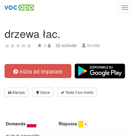
Toggl
navig
drzewa łac.
0
32 schede
tkrolak
inizia ad imparare
Stampa
Gioca
Testa il tuo livello
Domanda
Risposta
buk pospolity