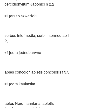
cercidiphyllum Japonici n 2,2
jarząb szwedzki
sorbus intermedia, sorbi intermediae f
2,1
jodła jednobarwna
abies concolor, abietis concoloris f 3,3
jodła kaukaska
abies Nordmanniana, abietis