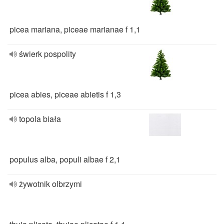
picea mariana, piceae marianae f 1,1
świerk pospolity
picea abies, piceae abietis f 1,3
topola biała
populus alba, populi albae f 2,1
żywotnik olbrzymi