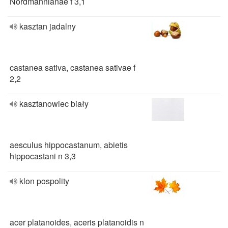
Nordmannianae f 3,1
kasztan jadalny
castanea sativa, castanea sativae f
2,2
kasztanowiec biały
aesculus hippocastanum, abietis
hippocastani n 3,3
klon pospolity
acer platanoides, aceris platanoidis n