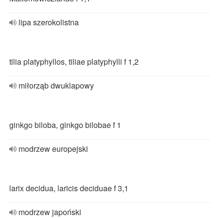
lipa szerokolistna
tilia platyphyllos, tiliae platyphylli f 1,2
miłorząb dwuklapowy
ginkgo biloba, ginkgo bilobae f 1
modrzew europejski
larix decidua, laricis deciduae f 3,1
modrzew japoński