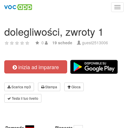
Toggl
navig
dolegliwości, zwroty 1
0
19 schede
guest2513006
inizia ad imparare
Scarica mp3
Stampa
Gioca
Testa il tuo livello
Domanda
Risposta