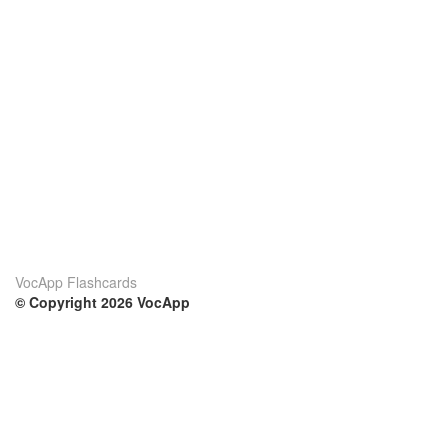
VocApp Flashcards
© Copyright 2026 VocApp
02-798 Mielczarskiego 8/58
Warsaw, Poland (EU)