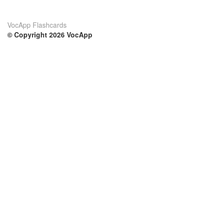
VocApp Flashcards
© Copyright 2026 VocApp
02-798 Mielczarskiego 8/58
Warsaw, Poland (EU)
Su di noi
Condizioni
Il nostro team
100% garantito
Blog
Politica sulla privacy
Regolamento
Contatto
GDPR
Contatti
Corsi
Aiuto