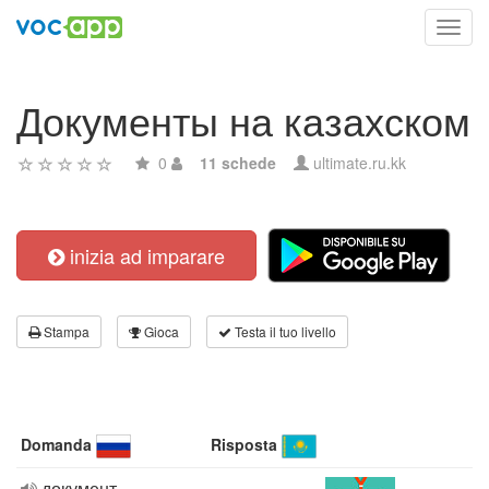
Toggl
navig
Документы на казахском
0
11 schede
ultimate.ru.kk
inizia ad imparare
Stampa
Gioca
Testa il tuo livello
Domanda
Risposta
документ