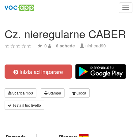
Toggl
navig
Cz. nieregularne CABER
0
6 schede
ninhead90
inizia ad imparare
Scarica mp3
Stampa
Gioca
Testa il tuo livello
Domanda
Risposta