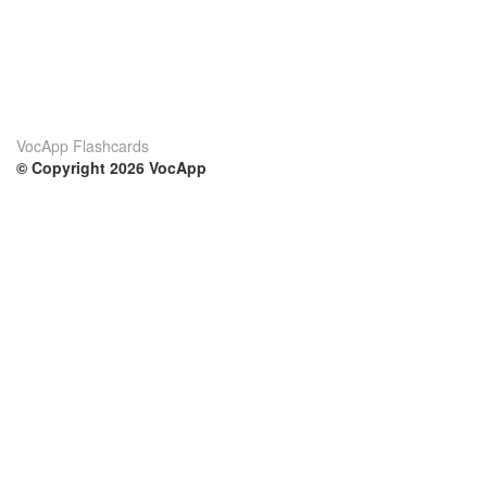
VocApp Flashcards
© Copyright 2026 VocApp
02-798 Mielczarskiego 8/58
Warsaw, Poland (EU)
Su di noi
Condizioni
Il nostro team
100% garantito
Blog
Politica sulla privacy