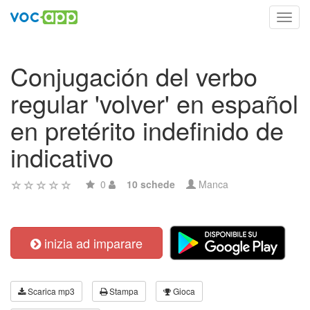
Toggl
navig
Conjugación del verbo
regular 'volver' en español
en pretérito indefinido de
indicativo
0
10 schede
Manca
inizia ad imparare
Scarica mp3
Stampa
Gioca