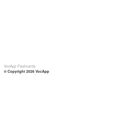
VocApp Flashcards
© Copyright 2026 VocApp
02-798 Mielczarskiego 8/58
Warsaw, Poland (EU)