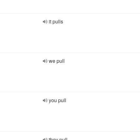
it pulls
we pull
you pull
they pull