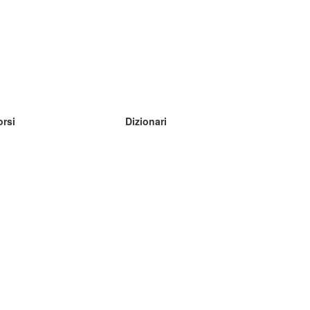
orsi
Dizionari
mpara inglese
mpara tedesco
mpara spagnolo
mpara francese
mpara russo
mpara norvegese
mpara svedese