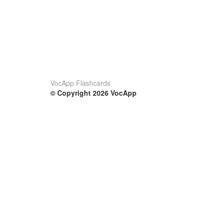
VocApp Flashcards
© Copyright 2026 VocApp
02-798 Mielczarskiego 8/58
Warsaw, Poland (EU)