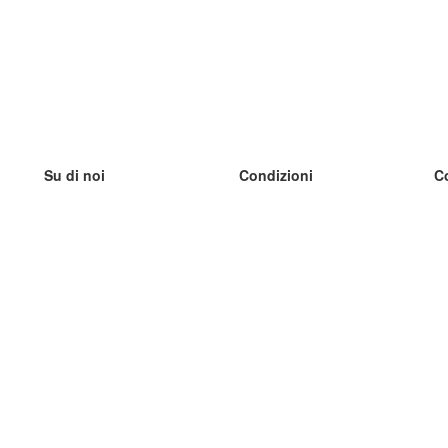
Su di noi
Condizioni
C
Il nostro team
100% garantito
I
Blog
Politica sulla privacy
I
Regolamento
I
Contatto
GDPR
I
Contatti
I
Scopri di più
I
Aiuto
Nuove schede
I
Domande frequenti
alcuni blog
Catalogo