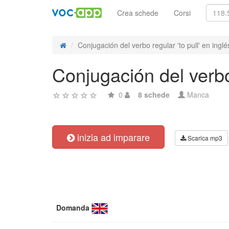
Crea schede
Corsi
Conjugación del verbo regular 'to pull' en inglés
Conjugación del verbo 
0
8 schede
Manca
inizia ad imparare
Scarica mp3
Domanda